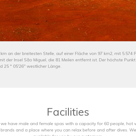
1 km an der breitesten Stelle, auf einer Fläche von 97 km2, mit 5.57
 der Insel São Miguel, die 81 Meilen entfernt ist. Der höchste Punkt
nd 25 ° 05'26'' westlicher Länge.
Facilities
, we have male and female spas with a capacity for 60 people, hot 
st brands and a place where you can relax before and after dives. 