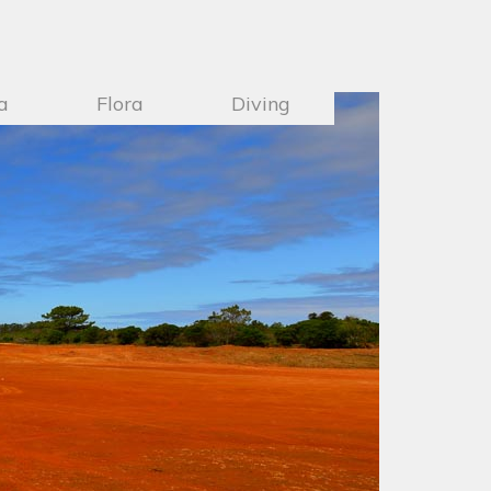
a
Flora
Diving