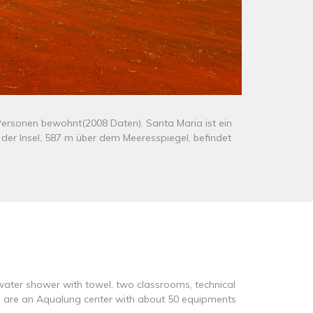
4 Personen bewohnt(2008 Daten). Santa Maria ist ein
 der Insel, 587 m über dem Meeresspiegel, befindet
water shower with towel, two classrooms, technical
We are an Aqualung center with about 50 equipments