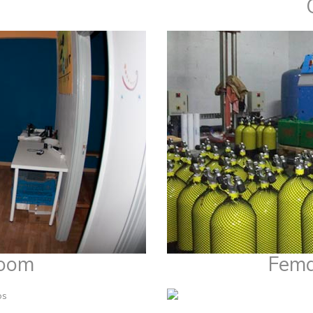
room
Fema