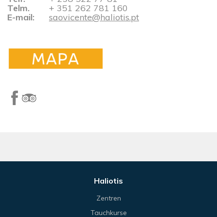
Telm.
+ 351 262 781 160​​​​​​​
E-mail:
saovicente@haliotis.pt
Haliotis
Zentren
Tauchkurse