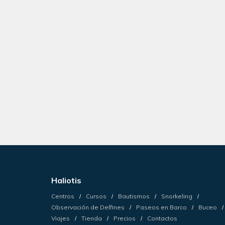
Haliotis
Centros
Cursos
Bautismos
Snorkeling
Observación de Delfines
Paseos en Barco
Buceo
Viajes
Tienda
Precios
Contactos