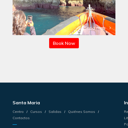
Sepa mas
Book Now
Santa Maria
I
Centro
Cursos
Salidas
Quiénes Somos
Re
Contactos
Li
Po