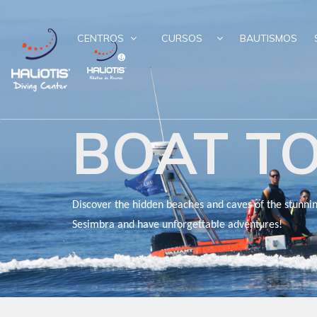
CENTROS
CURSOS
BAUTISMOS
BOAT T
Discover the hidden beaches and caves of the stunnin
Sesimbra and have unforgettable adventures!