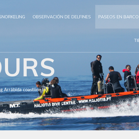
SNORKELING
OBSERVACIÓN DE DELFINES
PASEOS EN BARCO
T
OURS
g Arrábida coastline in