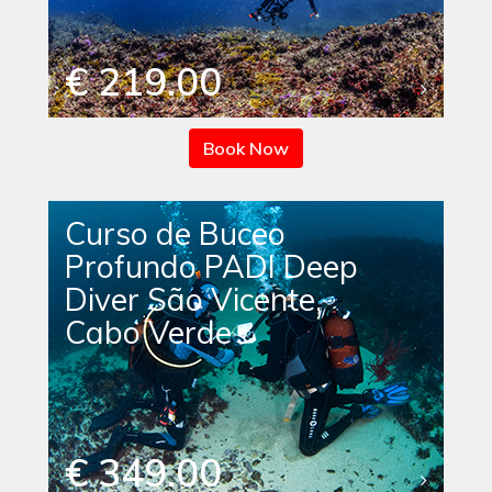
€ 219.00
Book Now
Curso de Buceo
Profundo PADI Deep
Diver São Vicente,
Cabo Verde
€ 349.00