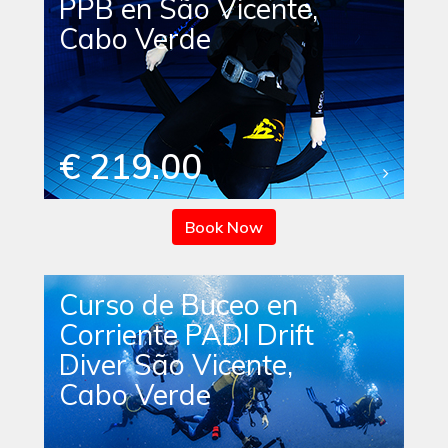
PPB en São Vicente,
Cabo Verde
€ 219.00
Book Now
Curso de Buceo en
Corriente PADI Drift
Diver São Vicente,
Cabo Verde