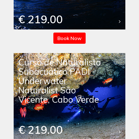
€ 219.00
Book Now
Curso de Naturalista
Subacuático PADI
Underwater
Naturalist São
Vicente, Cabo Verde
€ 219.00