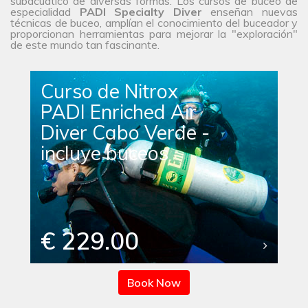
subacuático de diversas formas. Los cursos de buceo de
especialidad
PADI Specialty Diver
enseñan nuevas
técnicas de buceo, amplían el conocimiento del buceador y
proporcionan herramientas para mejorar la "exploración"
de este mundo tan fascinante.
Curso de Nitrox
PADI Enriched Air
Diver Cabo Verde -
incluye buceos
€ 229.00
Book Now