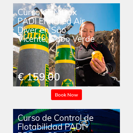
Curso de Nitrox
PADI Enriched Air
Diver en São
Vicente, Cabo Verde
€ 159.00
Book Now
Curso de Control de
Flotabilidad PADI