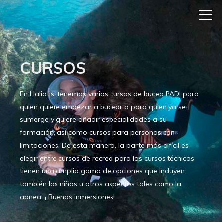
CURSOS
En Haliotis, tenemos varios cursos de buceo PADI para
quien quiere empezar a bucear o para quien ya se
sumerge y quiere añadir especialidades a su
formación, así como cursos para personas con
limitaciones. De esta manera, la parte más difícil es
elegir entre cursos de recreo para los cursos técnicos
tienen una amplia gama de opciones que incluyen
también los niños u otros aspectos tales como la
apnea. ¡ Buenas inmersiones!