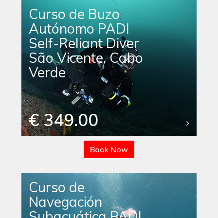
Curso de Buzo
Autónomo PADI
Self-Reliant Diver
São Vicente, Cabo
Verde
€ 349.00
Book Now
Curso de
Navegación
Subacuática PADI