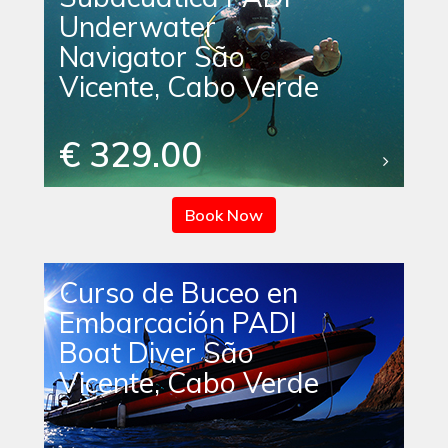
Underwater
Navigator São
Vicente, Cabo Verde
€ 329.00
Book Now
Curso de Buceo en
Embarcación PADI
Boat Diver São
Vicente, Cabo Verde