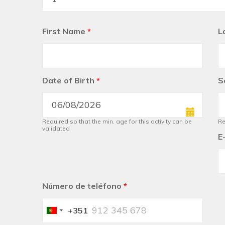
First Name
*
L
Date of Birth
*
S
Required so that the min. age for this activity can be
Re
validated
E
Número de teléfono
*
+351
Portugal
+351