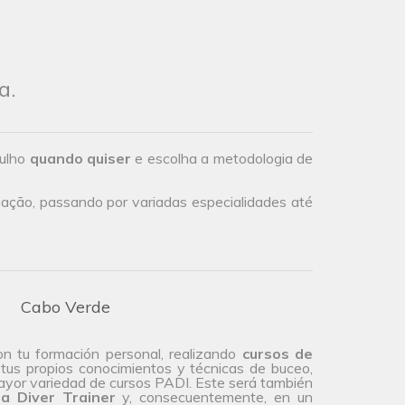
a.
gulho
quando quiser
e escolha a metodologia de
iação, passando por variadas especialidades até
Cabo Verde
on tu formación personal, realizando
cursos de
 tus propios conocimientos y técnicas de buceo,
mayor variedad de cursos PADI. Este será también
a Diver Trainer
y, consecuentemente, en un