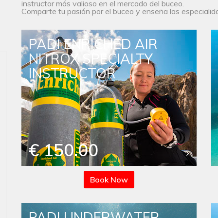
instructor más valioso en el mercado del buceo.
Comparte tu pasión por el buceo y enseña las especialida
PADI ENRICHED AIR
NITROX SPECIALTY
INSTRUCTOR
€ 150.00
Book Now
PADI UNDERWATER