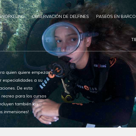
SNORKELING
OBSERVACIÓN DE DELFINES
PASEOS EN BARCO
T
ara quien quiere empezar
r especialidades a su
aciones. De esta
e recreo para los cursos
ncluyen también los
as inmersiones!