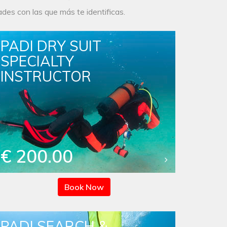
des con las que más te identificas.
PADI DRY SUIT
SPECIALTY
INSTRUCTOR
€ 200.00
Book Now
PADI SEARCH &