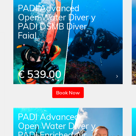
PADI Advanced
Open Water Diver y
PADI DSMB Diver
Faial
€ 539.00
Book Now
PADI Advanced
Open Water Diver y
PADI Enriched Air