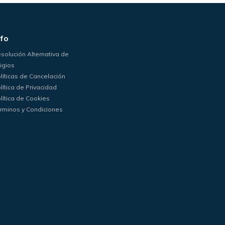
nfo
solución Alternativa de
tigios
líticas de Cancelación
lítica de Privacidad
lítica de Cookies
rminos y Condiciones