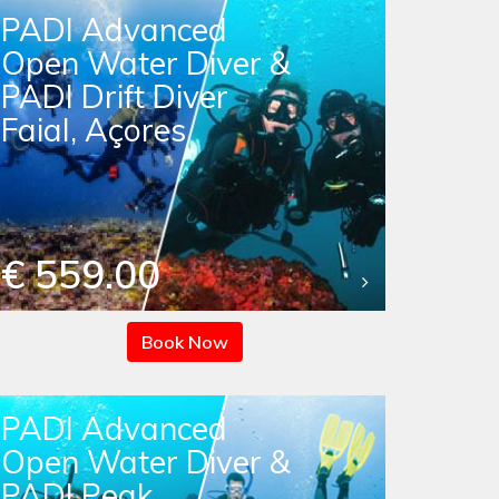
PADI Advanced
Open Water Diver &
PADI Drift Diver
Faial, Açores
€ 559.00
Book Now
PADI Advanced
Open Water Diver &
PADI Peak