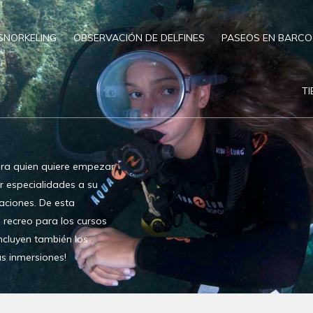
SNORKELING
OBSERVACIÓN DE DELFINES
PASEOS EN BARCO
T
ara quien quiere empezar
r especialidades a su
aciones. De esta
e recreo para los cursos
ncluyen también los
as inmersiones!