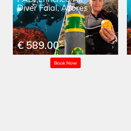
Diver Faial, Azores
€ 589.00
Book Now