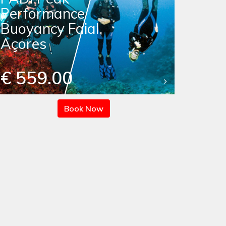
Performance
Buoyancy Faial,
Açores
€ 559.00
Book Now