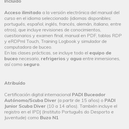
Incluído
Acceso ilimitado
a la versión electrónica del manual del
curso en el idioma seleccionado (idiomas disponibles:
portugués, español, inglés, francés, alemán, italiano, entre
otros), que incluye revisiones de conocimientos,
cuestionarios y examen final, manual en PDF, tablas RDP
y eRDPml Touch, Training Logbook y simulador de
computadora de buceo.
En las clases prácticas, se incluye todo el
equipo de
buceo
necesario,
refrigerios
y
agua
entre inmersiones,
así como
seguro
.
Atribuído
Certificación digital internacional
PADI Buceador
Autónomo/Scuba Diver
(a partir de 15 años) o
PADI
Junior Scuba Diver
(10 a 14 años). También incluye el
registro en el IPDJ (Instituto Português do Desporto e
Juventude) como
Buzo N1