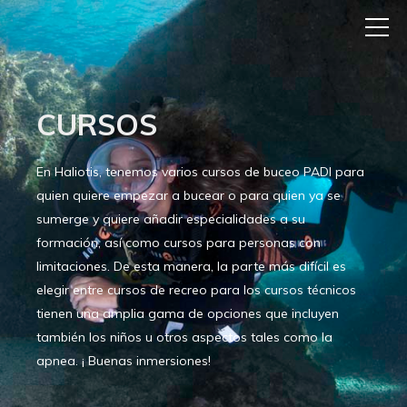
CURSOS
En Haliotis, tenemos varios cursos de buceo PADI para
quien quiere empezar a bucear o para quien ya se
sumerge y quiere añadir especialidades a su
formación, así como cursos para personas con
limitaciones. De esta manera, la parte más difícil es
elegir entre cursos de recreo para los cursos técnicos
tienen una amplia gama de opciones que incluyen
también los niños u otros aspectos tales como la
apnea. ¡ Buenas inmersiones!