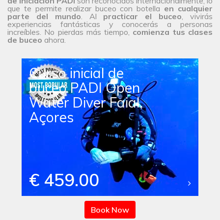
de iniciación PADI
son reconocidos internacionalmente, lo
que te permite realizar buceo con botella
en cualquier
parte del mundo
. Al
practicar el buceo
, vivirás
experiencias fantásticas y conocerás a personas
increíbles. No pierdas más tiempo,
comienza tus clases
de buceo
ahora.
Curso inicial de
buceo PADI Open
Water Diver Faial,
Açores
€ 459.00
Book Now