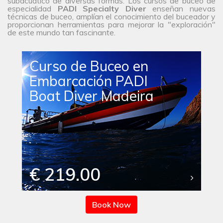
subacuático de diversas formas. Los cursos de buceo de
especialidad
PADI Specialty Diver
enseñan nuevas
técnicas de buceo, amplían el conocimiento del buceador y
proporcionan herramientas para mejorar la "exploración"
de este mundo tan fascinante.
Curso de Buceo en
Embarcación PADI
Boat Diver Madeira
€ 219.00
Book Now