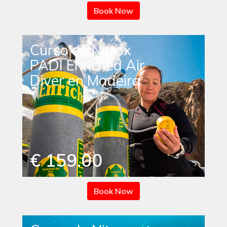
Book Now
Curso de Nitrox
PADI Enriched Air
Diver en Madeira
€ 159.00
Book Now