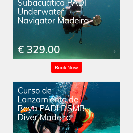
Subacuática PADI
Underwater
Navigator Madeira
€ 329.00
Book Now
Curso de
Lanzamiento de
Boya PADI DSMB
Diver Madeira