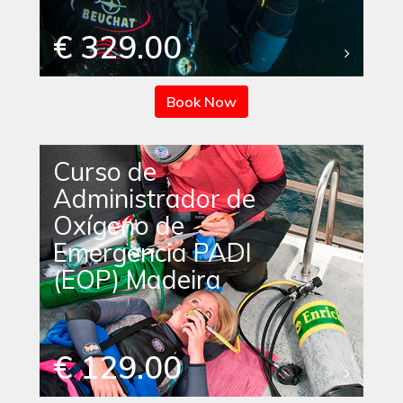
€ 329.00
Book Now
Curso de
Administrador de
Oxígeno de
Emergencia PADI
(EOP) Madeira
€ 129.00