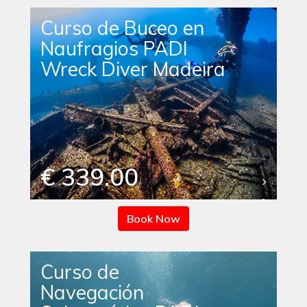
Curso de Buceo en
Naufragios PADI
Wreck Diver Madeira
€ 339.00
Book Now
Curso de
Navegación