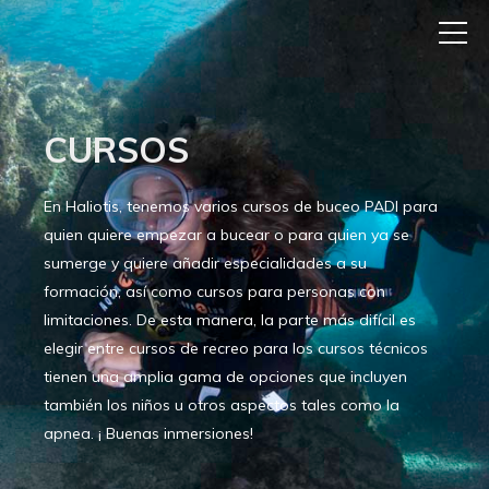
CURSOS
En Haliotis, tenemos varios cursos de buceo PADI para
quien quiere empezar a bucear o para quien ya se
sumerge y quiere añadir especialidades a su
formación, así como cursos para personas con
limitaciones. De esta manera, la parte más difícil es
elegir entre cursos de recreo para los cursos técnicos
tienen una amplia gama de opciones que incluyen
también los niños u otros aspectos tales como la
apnea. ¡ Buenas inmersiones!