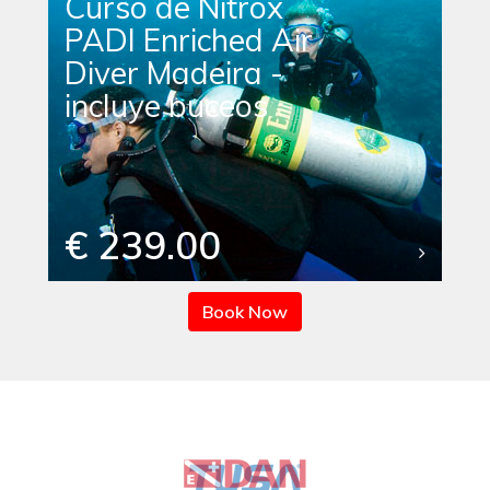
Curso de Nitrox
PADI Enriched Air
Diver Madeira -
incluye buceos
€ 239.00
Book Now