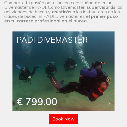
Comparte tu pasión por el buceo convirtiéndote en un
Divemaster de PADI. Como Divemaster,
supervisarás
las
actividades de buceo y
asistirás
a los instructores en las
clases de buceo. El PADI Divemaster es
el primer paso
en tu carrera profesional en el buceo.
PADI DIVEMASTER
€ 799.00
Book Now