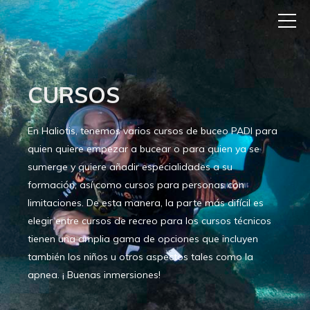
CURSOS
En Haliotis, tenemos varios cursos de buceo PADI para
quien quiere empezar a bucear o para quien ya se
sumerge y quiere añadir especialidades a su
formación, así como cursos para personas con
limitaciones. De esta manera, la parte más difícil es
elegir entre cursos de recreo para los cursos técnicos
tienen una amplia gama de opciones que incluyen
también los niños u otros aspectos tales como la
apnea. ¡ Buenas inmersiones!