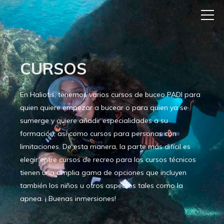
CURSOS
En Haliotis, tenemos varios cursos de buceo PADI para
quien quiere empezar a bucear o para quien ya se
sumerge y quiere añadir especialidades a su
formación, así como cursos para personas con
limitaciones. De esta manera, la parte más difícil es
elegir entre cursos de recreo para los cursos técnicos
tienen una amplia gama de opciones que incluyen
también los niños u otros aspectos tales como la
apnea. ¡ Buenas inmersiones!