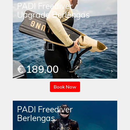
PADI Freediver
Upgrade Berlengas
€ 189.00
Book Now
PADI Freediver
Berlengas