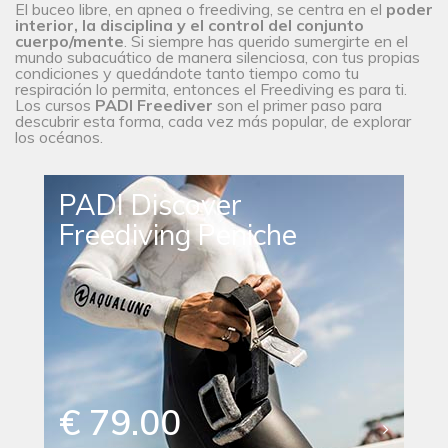
El buceo libre, en apnea o freediving, se centra en el
poder
interior, la disciplina y el control del conjunto
cuerpo/mente
. Si siempre has querido sumergirte en el
mundo subacuático de manera silenciosa, con tus propias
condiciones y quedándote tanto tiempo como tu
respiración lo permita, entonces el Freediving es para ti.
Los cursos
PADI Freediver
son el primer paso para
descubrir esta forma, cada vez más popular, de explorar
los océanos.
PADI Discover
Freediving Peniche
€ 79.00