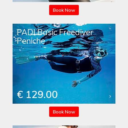
Book Now
PADI Basic Freediver
Peniche
€ 129.00
Book Now