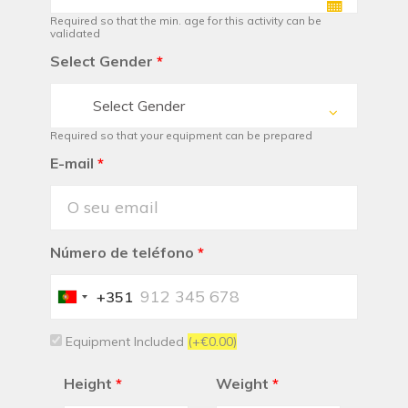
Required so that the min. age for this activity can be
validated
Select Gender
*
Select Gender
Required so that your equipment can be prepared
E-mail
*
Número de teléfono
*
+351
Portugal
+351
Equipment Included
(+€0.00)
Height
*
Weight
*