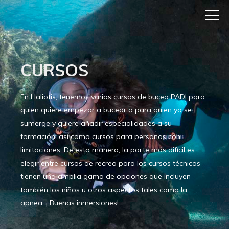
CURSOS
En Haliotis, tenemos varios cursos de buceo PADI para
quien quiere empezar a bucear o para quien ya se
sumerge y quiere añadir especialidades a su
formación, así como cursos para personas con
limitaciones. De esta manera, la parte más difícil es
elegir entre cursos de recreo para los cursos técnicos
tienen una amplia gama de opciones que incluyen
también los niños u otros aspectos tales como la
apnea. ¡ Buenas inmersiones!