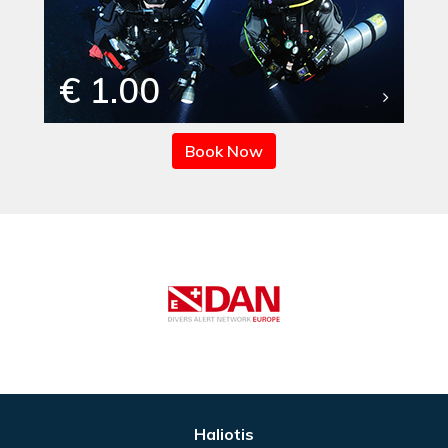
€ 1.00
Book Now
Haliotis