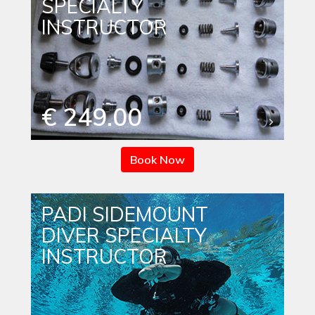
SPECIALTY
INSTRUCTOR
€ 249.00
Book Now
PADI SIDEMOUNT
DIVER SPECIALTY
INSTRUCTOR