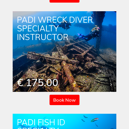
PADI WRECK DIVER
SPECIALTY
INSTRUCTOR
€ 175.00
Book Now
PADI FISH ID