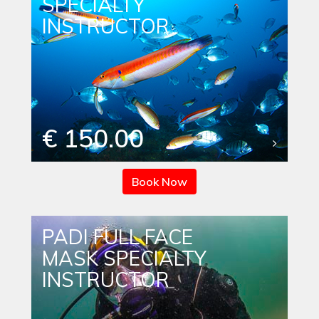
SPECIALTY
INSTRUCTOR
€ 150.00
Book Now
PADI FULL FACE
MASK SPECIALTY
INSTRUCTOR