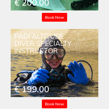
€ 200.00
Book Now
PADI ALTITUDE
DIVER SPECIALTY
INSTRUCTOR
€ 199.00
Book Now