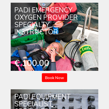
PADI EMERGENCY
OXYGEN PROVIDER
SPECIALTY
INSTRUCTOR
€ 100.00
Book Now
PADI EQUIPMENT
SPECIALIST