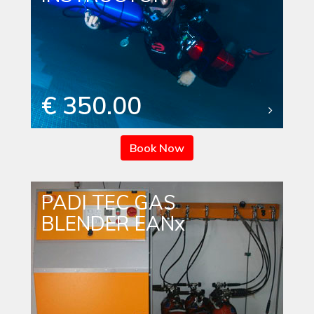
€ 350.00
Book Now
PADI TEC GAS
BLENDER EANx