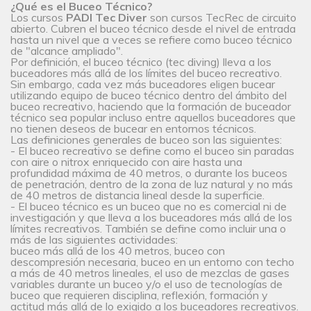
¿Qué es el Buceo Técnico?
Los cursos
PADI Tec Diver
son cursos TecRec de circuito
abierto. Cubren el buceo técnico desde el nivel de entrada
hasta un nivel que a veces se refiere como buceo técnico
de "alcance ampliado".
Por definición, el buceo técnico (tec diving) lleva a los
buceadores más allá de los límites del buceo recreativo.
Sin embargo, cada vez más buceadores eligen bucear
utilizando equipo de buceo técnico dentro del ámbito del
buceo recreativo, haciendo que la formación de buceador
técnico sea popular incluso entre aquellos buceadores que
no tienen deseos de bucear en entornos técnicos.
Las definiciones generales de buceo son las siguientes:
- El buceo recreativo se define como el buceo sin paradas
con aire o nitrox enriquecido con aire hasta una
profundidad máxima de 40 metros, o durante los buceos
de penetración, dentro de la zona de luz natural y no más
de 40 metros de distancia lineal desde la superficie.
- El buceo técnico es un buceo que no es comercial ni de
investigación y que lleva a los buceadores más allá de los
límites recreativos. También se define como incluir una o
más de las siguientes actividades:
buceo más allá de los 40 metros, buceo con
descompresión necesaria, buceo en un entorno con techo
a más de 40 metros lineales, el uso de mezclas de gases
variables durante un buceo y/o el uso de tecnologías de
buceo que requieren disciplina, reflexión, formación y
actitud más allá de lo exigido a los buceadores recreativos.