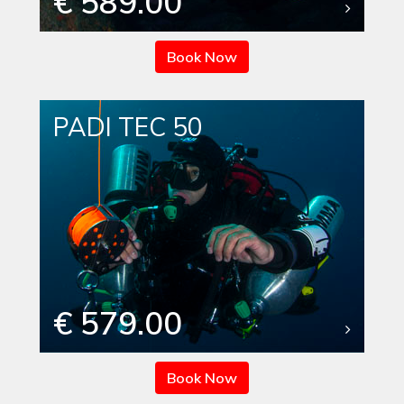
€ 589.00
Book Now
PADI TEC 50
€ 579.00
Book Now