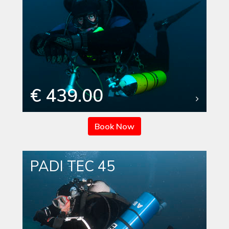
€ 439.00
Book Now
PADI TEC 45