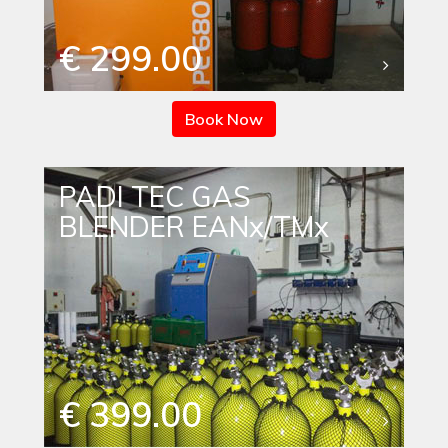
€ 299.00
Book Now
PADI TEC GAS
BLENDER EANx/TMx
€ 399.00