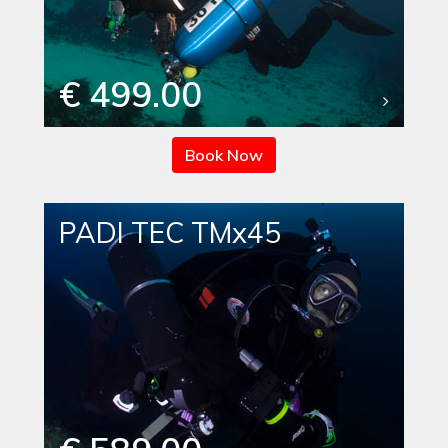
€ 499.00
Book Now
PADI TEC TMx45