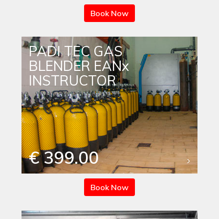
Book Now
PADI TEC GAS
BLENDER EANx
INSTRUCTOR
€ 399.00
Book Now