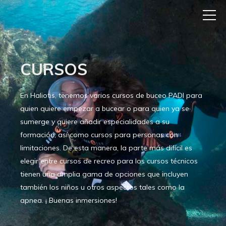
CURSOS
En Haliotis, tenemos varios cursos de buceo PADI para
quien quiere empezar a bucear o para quien ya se
sumerge y quiere añadir especialidades a su
formación, así como cursos para personas con
limitaciones. De esta manera, la parte más difícil es
elegir entre cursos de recreo para los cursos técnicos
tienen una amplia gama de opciones que incluyen
también los niños u otros aspectos tales como la
apnea. ¡ Buenas inmersiones!