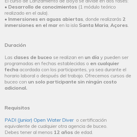
El curso de Lanzamiento de Boya se divide en dos fases:
•
Desarrollo de conocimientos
(1 módulo teórico
realizado en el aula).
•
Inmersiones en aguas abiertas
, donde realizarás
2
inmersiones en el mar
en la isla
Santa Maria
,
Açores
.
Duración
Las
clases de buceo
se realizan en
un día
y pueden ser
programadas en fechas establecidas o
en cualquier
fecha
acordada con los participantes, ya sea durante el
horario laboral o después del trabajo. Ofrecemos cursos de
buceo con
un solo participante sin ningún costo
adicional.
Requisitos
PADI (Junior) Open Water Diver
o certificación
equivalente de cualquier otra agencia de buceo.
Debes tener al menos
12 años
de edad.