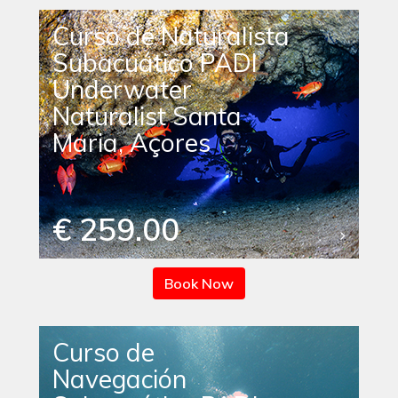
Curso de Naturalista
Subacuático PADI
Underwater
Naturalist Santa
Maria, Açores
€ 259.00
Book Now
Curso de
Navegación