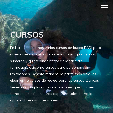
CURSOS
En Haliotis, tenemos varios cursos de buceo PADI para
quien quiere empezar a bucear o para quien ya se
sumerge y quiere añadir especialidades a su
formación, así como cursos para personas con
limitaciones. De esta manera, la parte más difícil es
elegir entre cursos de recreo para los cursos técnicos
tienen una amplia gama de opciones que incluyen
también los niños u otros aspectos tales como la
apnea. ¡ Buenas inmersiones!