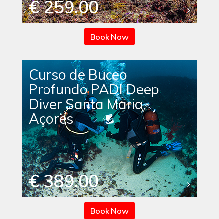
€ 259.00
Book Now
Curso de Buceo
Profundo PADI Deep
Diver Santa Maria,
Açores
€ 389.00
Book Now