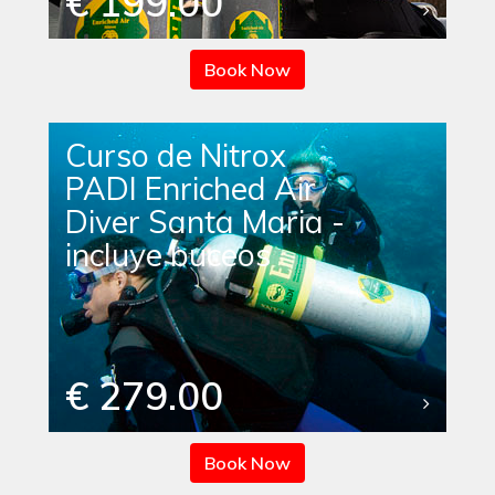
€ 199.00
Book Now
Curso de Nitrox
PADI Enriched Air
Diver Santa Maria -
incluye buceos
€ 279.00
Book Now