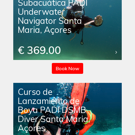
Subacuática PADI
Underwater
Navigator Santa
Maria, Açores
€ 369.00
Book Now
Curso de
Lanzamiento de
Boya PADI DSMB
Diver Santa Maria,
Açores