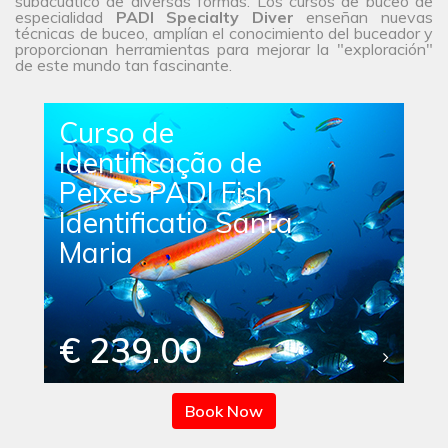
subacuático de diversas formas. Los cursos de buceo de
especialidad
PADI Specialty Diver
enseñan nuevas
técnicas de buceo, amplían el conocimiento del buceador y
proporcionan herramientas para mejorar la "exploración"
de este mundo tan fascinante.
Curso de
Identificação de
Peixes PADI Fish
Identificatio Santa
Maria
€ 239.00
Book Now