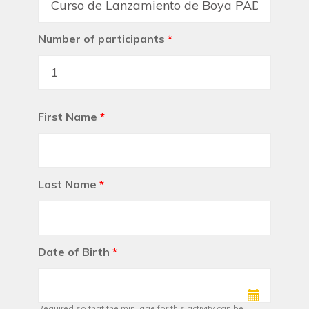
Number of participants
*
First Name
*
Last Name
*
Date of Birth
*
Required so that the min. age for this activity can be