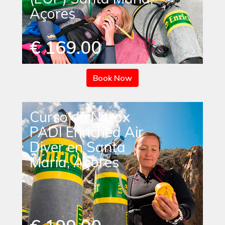
Açores
€ 169.00
Book Now
Curso de Nitrox
PADI Enriched Air
Diver en Santa
Maria, Açores