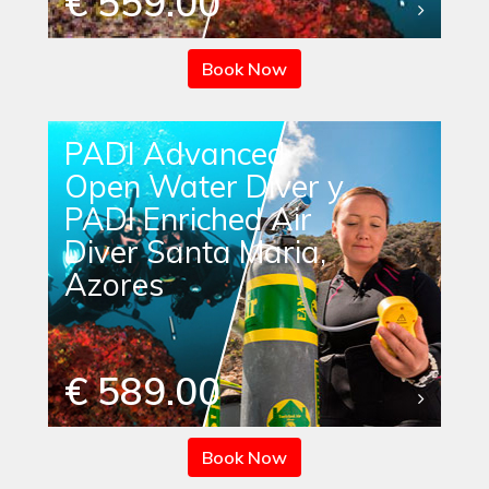
€ 559.00
Book Now
PADI Advanced
Open Water Diver y
PADI Enriched Air
Diver Santa Maria,
Azores
€ 589.00
Book Now