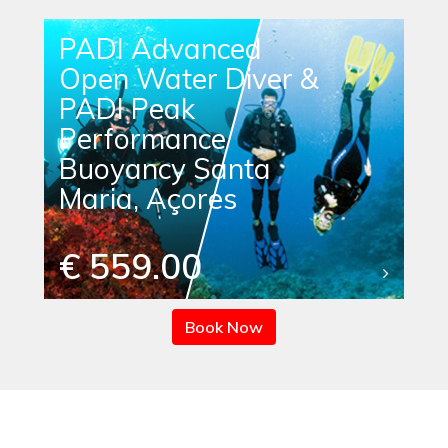
PADI Advanced
Open Water Diver &
PADI Peak
Performance
Buoyancy Santa
Maria, Açores
€ 559.00
Book Now