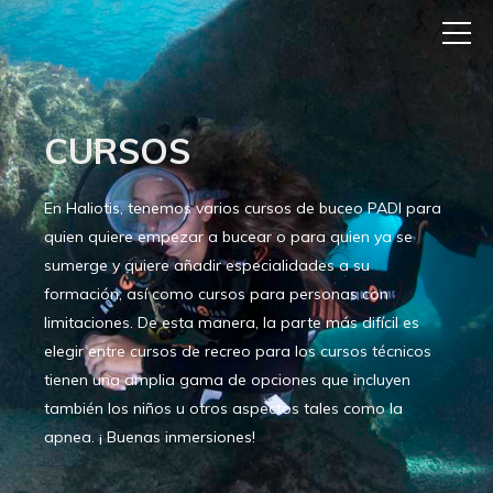
CURSOS
En Haliotis, tenemos varios cursos de buceo PADI para
quien quiere empezar a bucear o para quien ya se
sumerge y quiere añadir especialidades a su
formación, así como cursos para personas con
limitaciones. De esta manera, la parte más difícil es
elegir entre cursos de recreo para los cursos técnicos
tienen una amplia gama de opciones que incluyen
también los niños u otros aspectos tales como la
apnea. ¡ Buenas inmersiones!