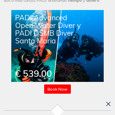
dos o más cursos PADI, ahorrando
tiempo
y
dinero
.
PADI Advanced
Open Water Diver y
PADI DSMB Diver
Santa Maria
€ 539.00
Book Now