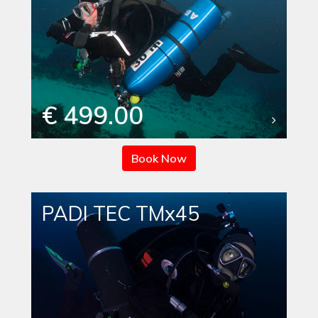
€ 499.00
Book Now
PADI TEC TMx45