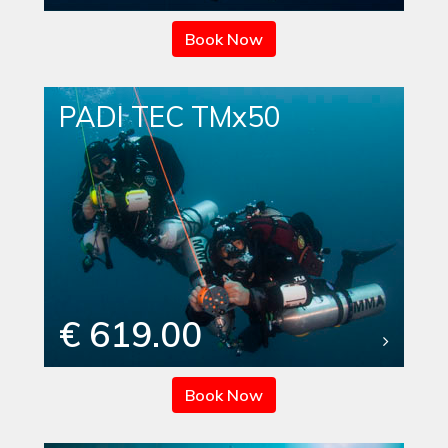
Book Now
PADI TEC TMx50
€ 619.00
Book Now