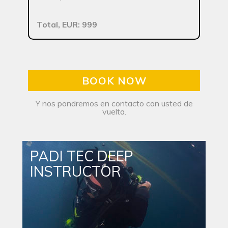
Total, EUR: 999
BOOK NOW
Y nos pondremos en contacto con usted de
vuelta.
PADI TEC DEEP
INSTRUCTOR