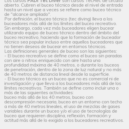
Los cursos
PADI Tec Diver
son cursos TecRec de circuito
abierto. Cubren el buceo técnico desde el nivel de entrada
hasta un nivel que a veces se refiere como buceo técnico
de "alcance ampliado".
Por definición, el buceo técnico (tec diving) lleva a los
buceadores más allá de los límites del buceo recreativo.
Sin embargo, cada vez más buceadores eligen bucear
utilizando equipo de buceo técnico dentro del ámbito del
buceo recreativo, haciendo que la formación de buceador
técnico sea popular incluso entre aquellos buceadores que
no tienen deseos de bucear en entornos técnicos.
Las definiciones generales de buceo son las siguientes:
- El buceo recreativo se define como el buceo sin paradas
con aire o nitrox enriquecido con aire hasta una
profundidad máxima de 40 metros, o durante los buceos
de penetración, dentro de la zona de luz natural y no más
de 40 metros de distancia lineal desde la superficie.
- El buceo técnico es un buceo que no es comercial ni de
investigación y que lleva a los buceadores más allá de los
límites recreativos. También se define como incluir una o
más de las siguientes actividades:
buceo más allá de los 40 metros, buceo con
descompresión necesaria, buceo en un entorno con techo
a más de 40 metros lineales, el uso de mezclas de gases
variables durante un buceo y/o el uso de tecnologías de
buceo que requieren disciplina, reflexión, formación y
actitud más allá de lo exigido a los buceadores recreativos.