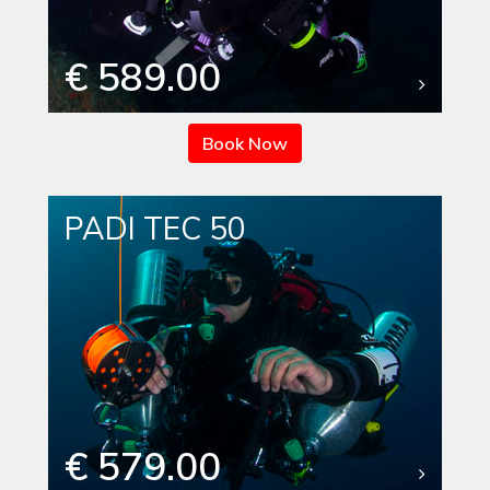
€ 589.00
Book Now
PADI TEC 50
€ 579.00