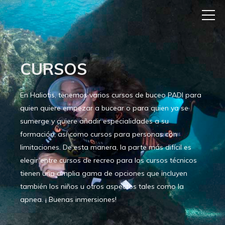
CURSOS
En Haliotis, tenemos varios cursos de buceo PADI para
quien quiere empezar a bucear o para quien ya se
sumerge y quiere añadir especialidades a su
formación, así como cursos para personas con
limitaciones. De esta manera, la parte más difícil es
elegir entre cursos de recreo para los cursos técnicos
tienen una amplia gama de opciones que incluyen
también los niños u otros aspectos tales como la
apnea. ¡ Buenas inmersiones!