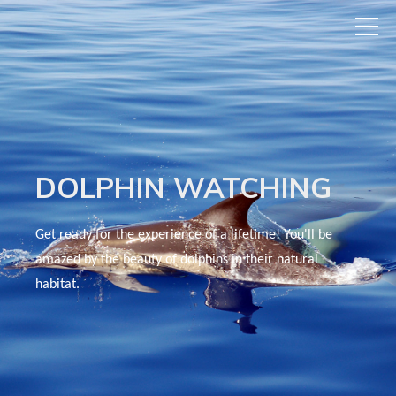
DOLPHIN WATCHING
Get ready for the experience of a lifetime! You'll be
amazed by the beauty of dolphins in their natural
habitat.