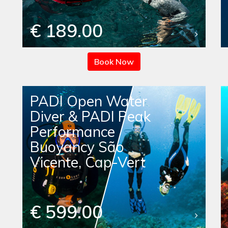
€ 189.00
Book Now
PADI Open Water
Diver & PADI Peak
Performance
Buoyancy São
Vicente, Cap-Vert
€ 599.00