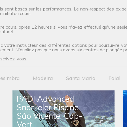
ils sont basés sur les performances. Le non-respect des exig
initial du cours.
re cours, après 12 heures si vous n'avez effectué qu'une seule 
aturel.
c votre instructeur des différentes options pour poursuivre vo
pement. N'oubliez pas que nous avons six centres de plongée prê
nscrivez-vous.
esimbra
Madeira
Santa Maria
Faial
PADI Advanced
Snorkeler Piscine
São Vicente, Cap-
Vert