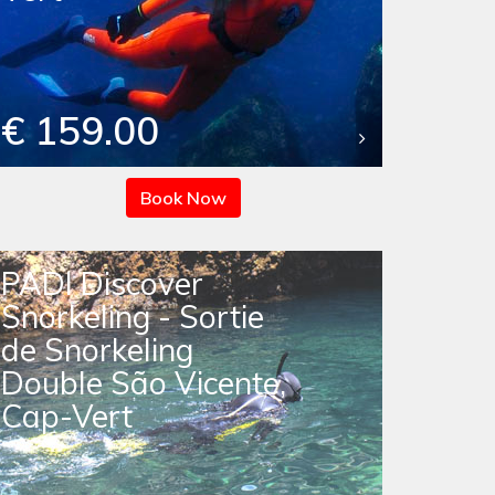
€ 159.00
Book Now
PADI Discover
Snorkeling - Sortie
de Snorkeling
Double São Vicente,
Cap-Vert