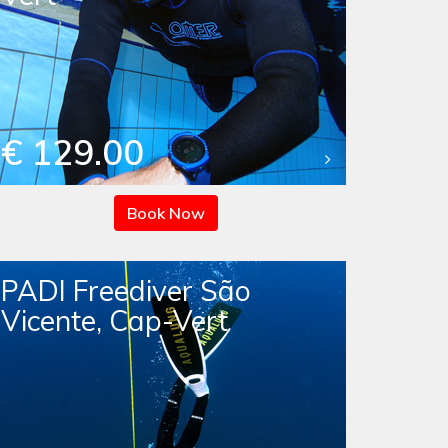
€ 129.00
Book Now
PADI Freediver São
Vicente, Cap-Vert