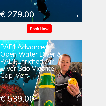
€ 279.00
Book Now
PADI Advanced
Open Water Diver &
PADI Enriched Air
Diver São Vicente,
Cap-Vert
€ 539.00