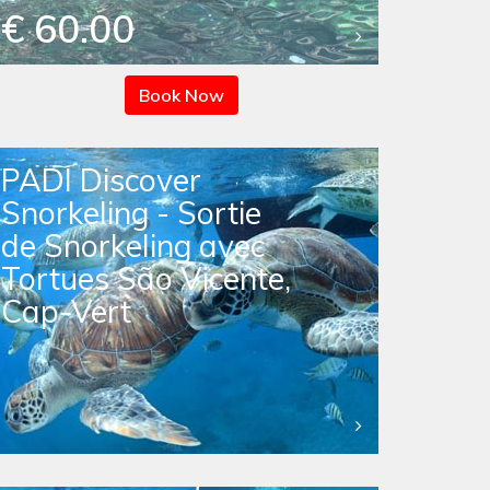
€ 60.00
Book Now
PADI Discover
Snorkeling - Sortie
de Snorkeling avec
Tortues São Vicente,
Cap-Vert