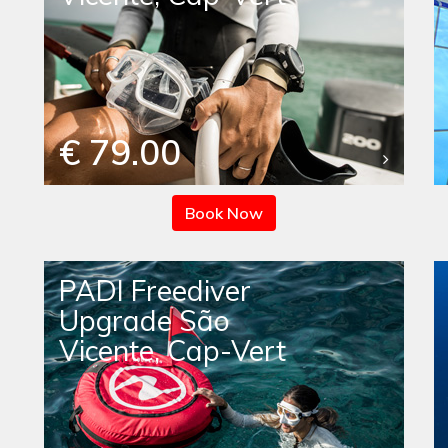
€ 79.00
Book Now
PADI Freediver
Upgrade São
Vicente, Cap-Vert