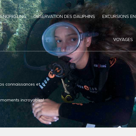
SNORKELING
OBSERVATION DES DAUPHINS
EXCURSIONS EN
VOYAGES
os connaissances et
es moments incroyables!