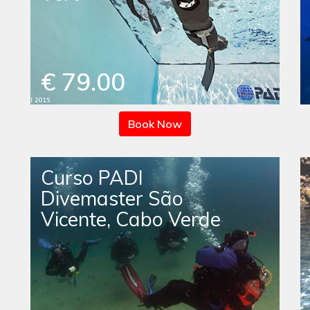
€ 79.00
Book Now
Curso PADI
Divemaster São
Vicente, Cabo Verde