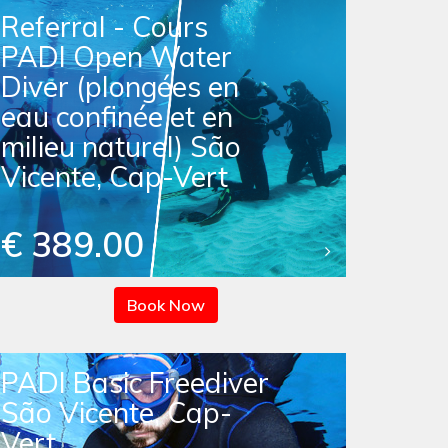
Referral - Cours
PADI Open Water
Diver (plongées en
eau confinée et en
milieu naturel) São
Vicente, Cap-Vert
€ 389.00
Book Now
PADI Basic Freediver
São Vicente, Cap-
Vert