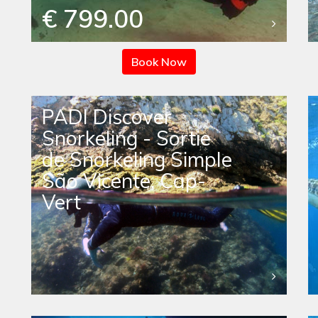
€ 799.00
Book Now
PADI Discover
Snorkeling - Sortie
de Snorkeling Simple
São Vicente, Cap-
Vert