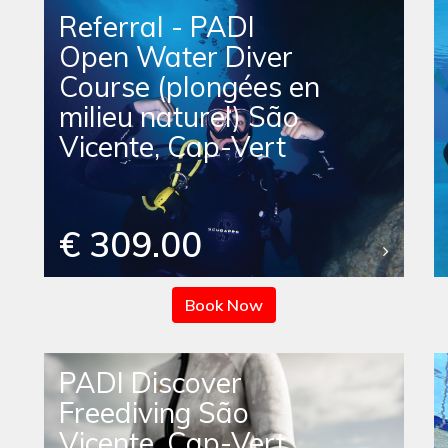
Referral - PADI
Open Water Diver
Course (plongées en
milieu naturel) São
Vicente, Cap-Vert
€ 309.00
Book Now
PADI Discover
Freediving São
Vicente, Cap-Vert