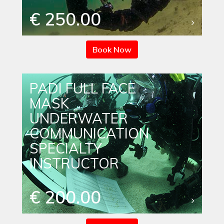
€ 250.00
Book Now
PADI FULL FACE
MASK
UNDERWATER
COMMUNICATION
SPECIALTY
INSTRUCTOR
€ 200.00