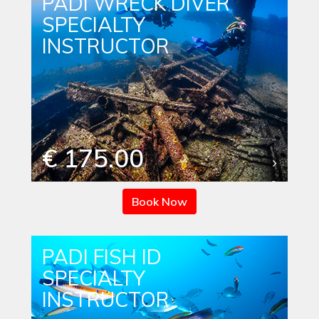
PADI WRECK DIVER
SPECIALTY
INSTRUCTOR
€ 175.00
Book Now
PADI FISH ID
SPECIALTY
INSTRUCTOR