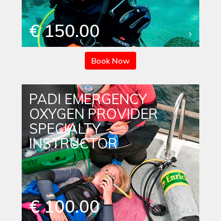
€ 150.00
Book Now
PADI EMERGENCY
OXYGEN PROVIDER
SPECIALTY
INSTRUCTOR
€ 100.00