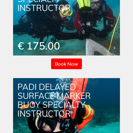
INSTRUCTOR
€ 175.00
Book Now
PADI DELAYED
SURFACE MARKER
BUOY SPECIALTY
INSTRUCTOR