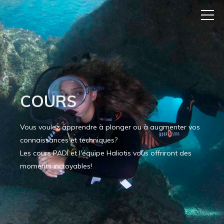
COURS
Vous voulez apprendre à plonger ou à augmenter vos
connaissances et techniques?
Les cours PADI et l'équipe Haliotis vous offriront des
moments incroyables!