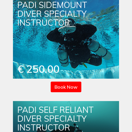
PADI SIDEMOUNT
DIVER SPECIALTY
INSTRUCTOR
€ 250.00
Book Now
PADI SELF RELIANT
DIVER SPECIALTY
INSTRUCTOR