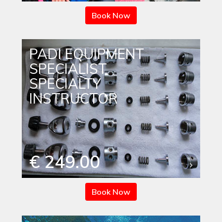
Book Now
PADI EQUIPMENT
SPECIALIST
SPECIALTY
INSTRUCTOR
€ 249.00
Book Now