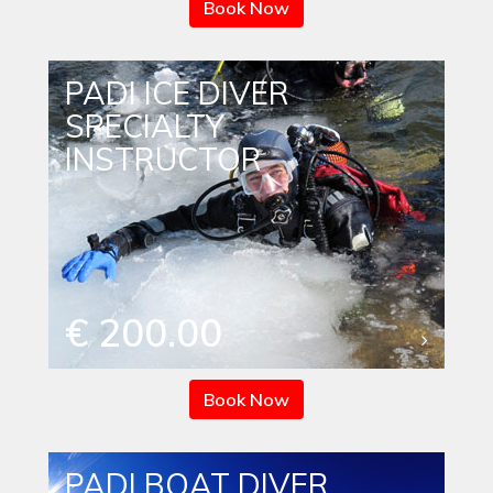
Book Now
PADI ICE DIVER
SPECIALTY
INSTRUCTOR
€ 200.00
Book Now
PADI BOAT DIVER