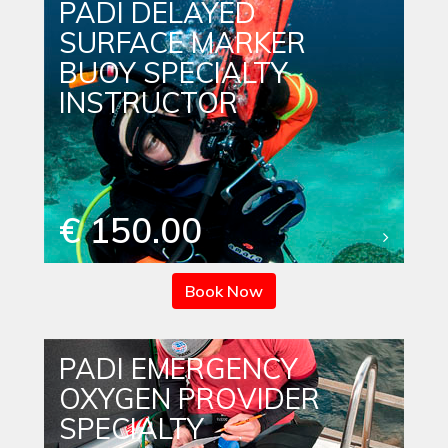
PADI DELAYED
SURFACE MARKER
BUOY SPECIALTY
INSTRUCTOR
€ 150.00
Book Now
PADI EMERGENCY
OXYGEN PROVIDER
SPECIALTY