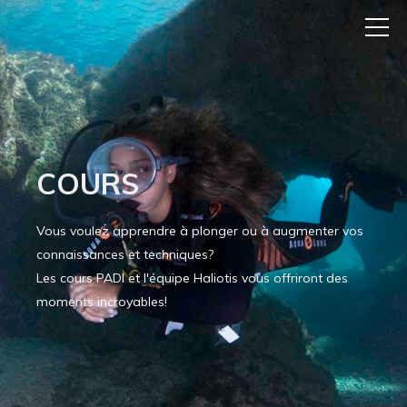
COURS
Vous voulez apprendre à plonger ou à augmenter vos
connaissances et techniques?
Les cours PADI et l'équipe Haliotis vous offriront des
moments incroyables!