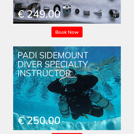
€ 249.00
Book Now
PADI SIDEMOUNT
DIVER SPECIALTY
INSTRUCTOR
€ 250.00