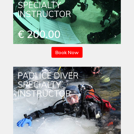
SPECIALTY
INSTRUCTOR
€ 200.00
Book Now
PADI ICE DIVER
SPECIALTY
INSTRUCTOR