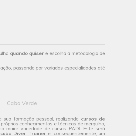
gulho
quando quiser
e escolha a metodologia de
iação, passando por variadas especialidades até
Cabo Verde
a sua formação pessoal, realizando
cursos de
 próprios conhecimentos e técnicas de mergulho,
ma maior
variedade de cursos
PADI. Este será
cuba Diver Trainer
e, consequentemente, um