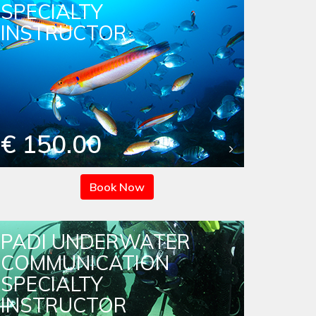
SPECIALTY
INSTRUCTOR
€ 150.00
Book Now
PADI UNDERWATER
COMMUNICATION
SPECIALTY
INSTRUCTOR