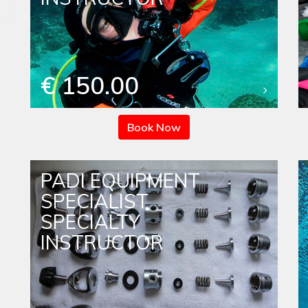
€ 150.00
Book Now
PADI EQUIPMENT
SPECIALIST
SPECIALTY
INSTRUCTOR