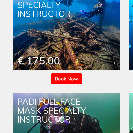
SPECIALTY
INSTRUCTOR
€ 175.00
Book Now
PADI FULL FACE
MASK SPECIALTY
INSTRUCTOR