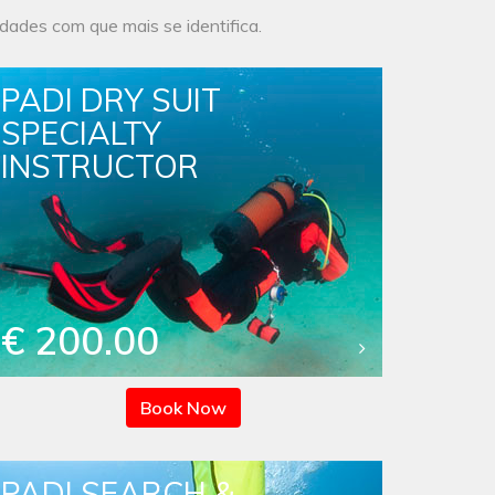
idades com que mais se identifica.
PADI DRY SUIT
SPECIALTY
INSTRUCTOR
€ 200.00
Book Now
PADI SEARCH &