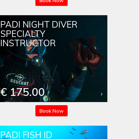
Book Now
PADI NIGHT DIVER
SPECIALTY
INSTRUCTOR
€ 175.00
Book Now
PADI FISH ID