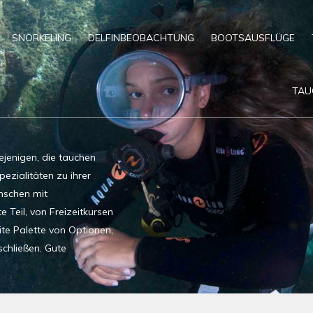
SNORKELING
DELFINBEOBACHTUNG
BOOTSAUSFLÜGE
TAU
ejenigen, die tauchen
pezialitäten zu ihrer
nschen mit
 Teil, von Freizeitkursen
ite Palette von Optionen,
chließen. Gute