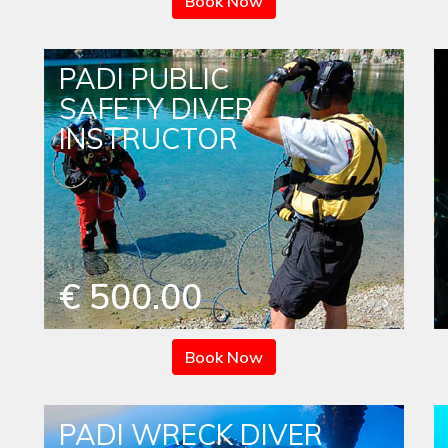
Book Now
PADI PUBLIC
SAFETY DIVER
INSTRUCTOR
€ 500.00
Book Now
PADI WRECK DIVER