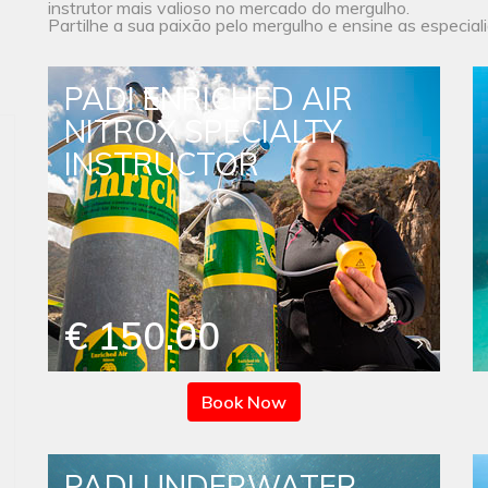
instrutor mais valioso no mercado do mergulho.
Partilhe a sua paixão pelo mergulho e ensine as especial
PADI ENRICHED AIR
NITROX SPECIALTY
INSTRUCTOR
€ 150.00
Book Now
PADI UNDERWATER