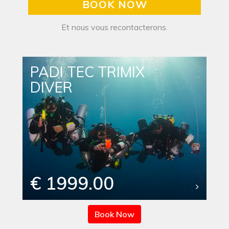
BOOK NOW
Et nous vous recontacterons.
PADI TEC TRIMIX
DIVER
€ 1999.00
Book Now