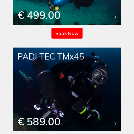
€ 499.00
Book Now
PADI TEC TMx45
€ 589.00