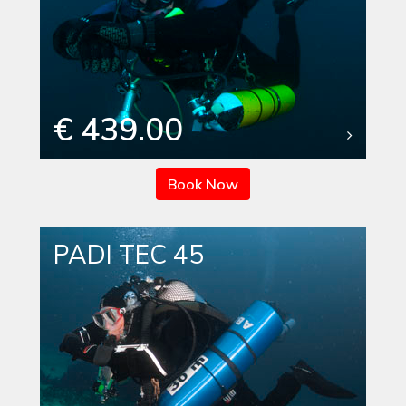
€ 439.00
Book Now
PADI TEC 45