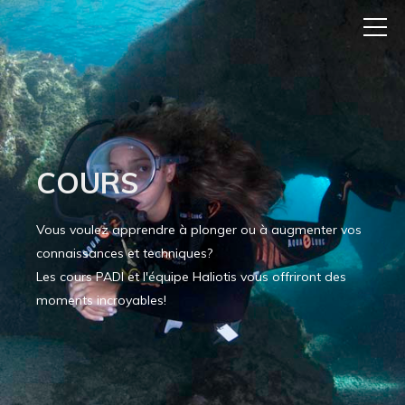
COURS
Vous voulez apprendre à plonger ou à augmenter vos
connaissances et techniques?
Les cours PADI et l'équipe Haliotis vous offriront des
moments incroyables!