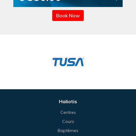
Book Now
Haliotis
Centres
Cours
Baptêmes