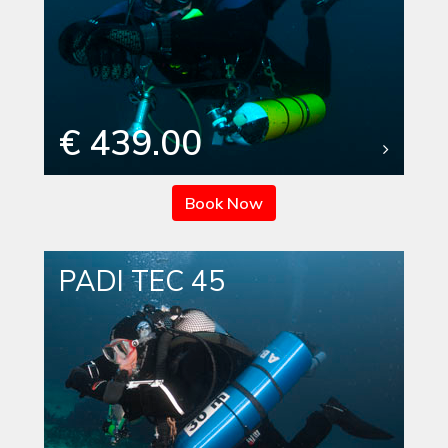
€ 439.00
Book Now
PADI TEC 45