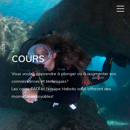
COURS
Vous voulez apprendre à plonger ou à augmenter vos
connaissances et techniques?
Les cours PADI et l'équipe Haliotis vous offriront des
moments incroyables!