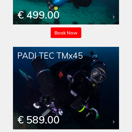
€ 499.00
Book Now
PADI TEC TMx45
€ 589.00