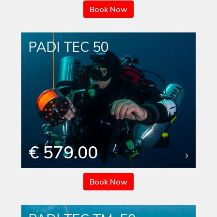
Book Now
PADI TEC 50
€ 579.00
Book Now