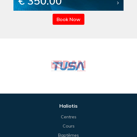
€ 350.00
Book Now
Haliotis
Centres
Cours
Baptêmes