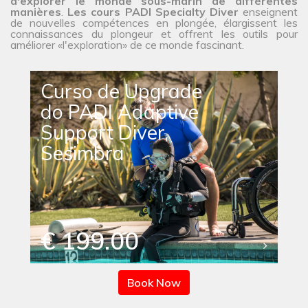
d'explorer le monde sous-marin de différentes
manières
.
Les cours PADI Specialty Diver
enseignent
de nouvelles compétences en plongée, élargissent les
connaissances du plongeur et offrent les outils pour
améliorer «l'exploration» de ce monde fascinant.
Curso de Upgrade
do PADI Adaptive
Support Diver,
Sesimbra
€ 199.00
Book Now