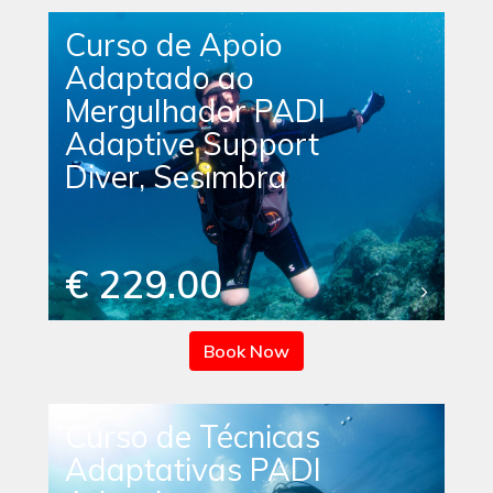
Curso de Apoio
Adaptado ao
Mergulhador PADI
Adaptive Support
Diver, Sesimbra
€ 229.00
Book Now
Curso de Técnicas
Adaptativas PADI