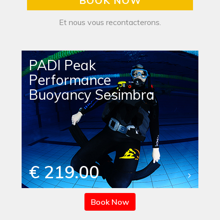
BOOK NOW
Et nous vous recontacterons.
PADI Peak
Performance
Buoyancy Sesimbra
€ 219.00
Book Now