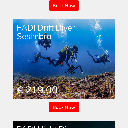
Book Now
PADI Drift Diver
Sesimbra
€ 219.00
Book Now