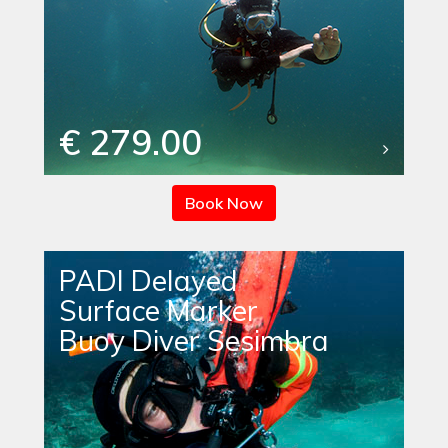
€ 279.00
Book Now
PADI Delayed
Surface Marker
Buoy Diver Sesimbra