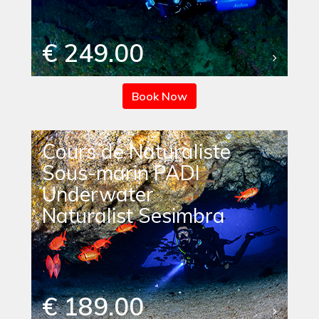
€ 249.00
Book Now
Cours de Naturaliste
Sous-marin PADI
Underwater
Naturalist Sesimbra
€ 189.00