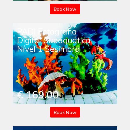
Book Now
PADI Fotografia
Digital Subaquática
Nível 1 Sesimbra
€ 169.00
Book Now