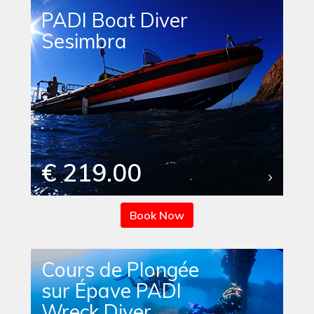
PADI Boat Diver
Sesimbra
€ 219.00
Book Now
Cours de Plongée
sur Épave PADI
Wreck Diver