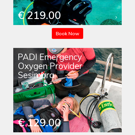
€ 219.00
Book Now
PADI Emergency
Oxygen Provider
Sesimbra
€ 129.00