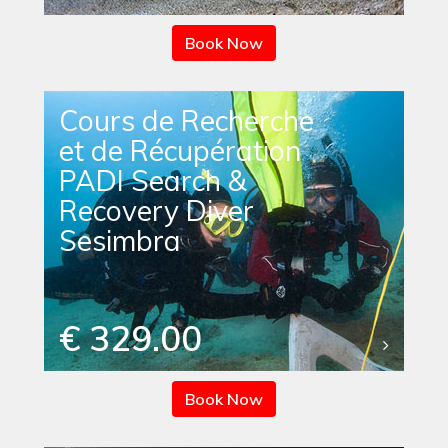
Book Now
Cours de Recherche
et de Récupération
PADI Search &
Recovery Diver
Sesimbra
€ 329.00
Book Now