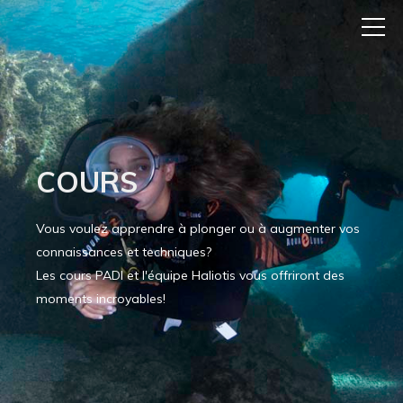
COURS
Vous voulez apprendre à plonger ou à augmenter vos
connaissances et techniques?
Les cours PADI et l'équipe Haliotis vous offriront des
moments incroyables!