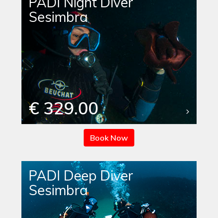
PADI Night Diver
Sesimbra
€ 329.00
Book Now
PADI Deep Diver
Sesimbra