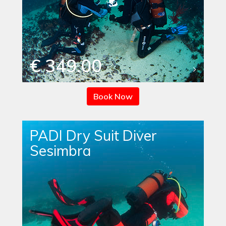
€ 349.00
Book Now
PADI Dry Suit Diver
Sesimbra