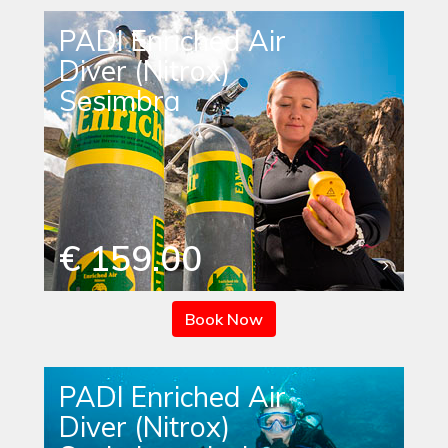
PADI Enriched Air
Diver (Nitrox)
Sesimbra
€ 159.00
Book Now
PADI Enriched Air
Diver (Nitrox)