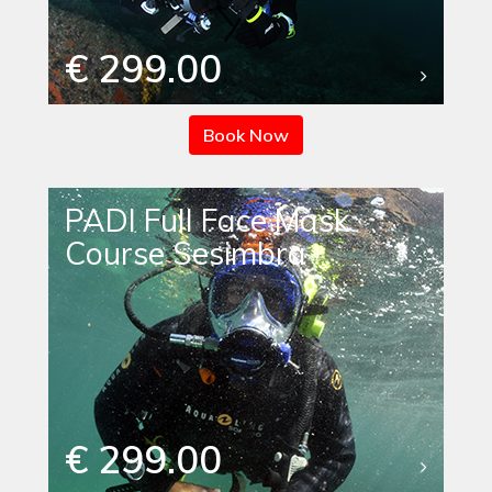
€ 299.00
Book Now
PADI Full Face Mask
Course Sesimbra
€ 299.00