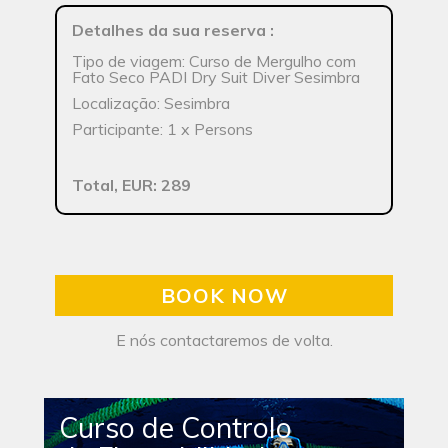
Detalhes da sua reserva
:
Tipo de viagem: Curso de Mergulho com
Fato Seco PADI Dry Suit Diver Sesimbra
Localização: Sesimbra
Participante: 1 x Persons
Total, EUR: 289
BOOK NOW
E nós contactaremos de volta.
Curso de Controlo