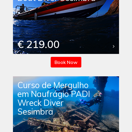
€ 219.00
Book Now
Curso de Mergulho
em Naufrágio PADI
Wreck Diver
Sesimbra