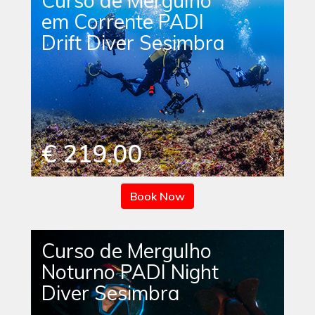
Curso de Mergulho
em Corrente PADI
Drift Diver Sesimbra
€ 219.00
Book Now
Curso de Mergulho
Noturno PADI Night
Diver Sesimbra