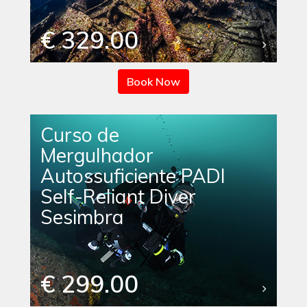
€ 329.00
Book Now
Curso de
Mergulhador
Autossuficiente PADI
Self-Reliant Diver
Sesimbra
€ 299.00