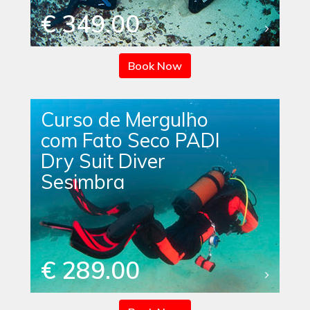
€ 349.00
Book Now
Curso de Mergulho
com Fato Seco PADI
Dry Suit Diver
Sesimbra
€ 289.00