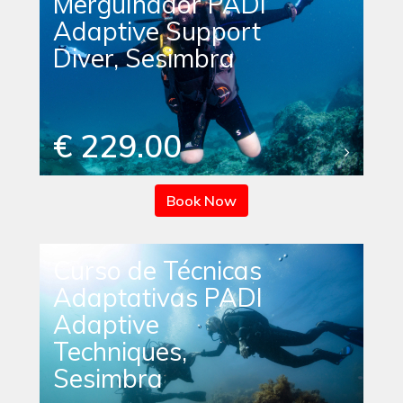
Mergulhador PADI
Adaptive Support
Diver, Sesimbra
€ 229.00
Book Now
Curso de Técnicas
Adaptativas PADI
Adaptive
Techniques,
Sesimbra