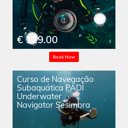
€ 129.00
Book Now
Curso de Navegação
Subaquática PADI
Underwater
Navigator Sesimbra