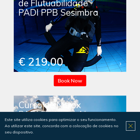
de Flutuabilidade
PADI PPB Sesimbra
€ 219.00
Book Now
Curso de Nitrox
PADI Enriched Air
Este site utiliza cookies para optimizar o seu funcionamento.
Diver Sesimbra
Ao utilizar este site, concorda com a colocação de cookies no
seu dispositivo.