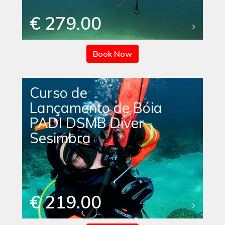
€ 279.00
Book Now
Curso de
Lançamento de Bóia
PADI DSMB Diver
Sesimbra
€ 219.00