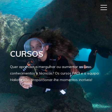
CURSOS
Quer aprender a mergulhar ou aumentar os seus
conhecimentos e técnicas? Os cursos PADI e a equipa
Haliotis irão proporcionar-lhe momentos incríveis!