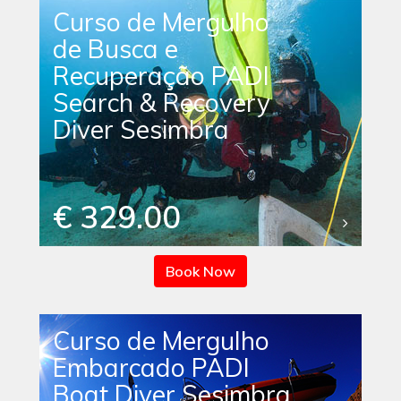
Curso de Mergulho
de Busca e
Recuperação PADI
Search & Recovery
Diver Sesimbra
€ 329.00
Book Now
Curso de Mergulho
Embarcado PADI
Boat Diver Sesimbra