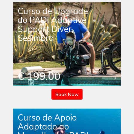
Curso de Upgrade
do PADI Adaptive
Support Diver,
Sesimbra
€ 199.00
Book Now
Curso de Apoio
Adaptado ao