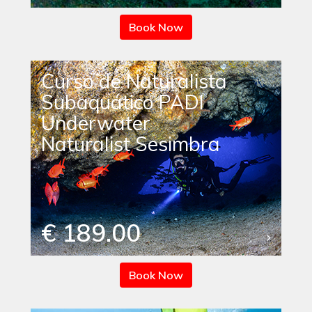
Book Now
Curso de Naturalista
Subaquático PADI
Underwater
Naturalist Sesimbra
€ 189.00
Book Now