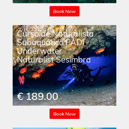
Book Now
Curso de Naturalista
Subaquático PADI
Underwater
Naturalist Sesimbra
€ 189.00
Book Now