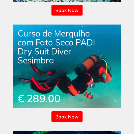
Book Now
Curso de Mergulho
com Fato Seco PADI
Dry Suit Diver
Sesimbra
€ 289.00
Book Now