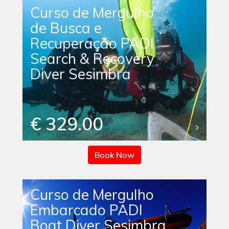
Curso de Mergulho
de Busca e
Recuperação PADI
Search & Recovery
Diver Sesimbra
€ 329.00
Book Now
Curso de Mergulho
Embarcado PADI
Boat Diver Sesimbra