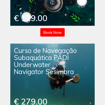
€ 129.00
Book Now
Curso de Navegação
Subaquática PADI
Underwater
Navigator Sesimbra
€ 279.00