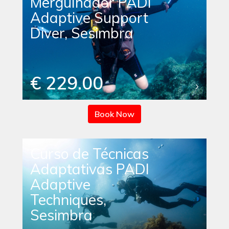
Mergulhador PADI
Adaptive Support
Diver, Sesimbra
€ 229.00
Book Now
Curso de Técnicas
Adaptativas PADI
Adaptive
Techniques,
Sesimbra