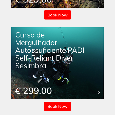
Book Now
Curso de
Mergulhador
Autossuficiente PADI
Self-Reliant Diver
Sesimbra
€ 299.00
Book Now