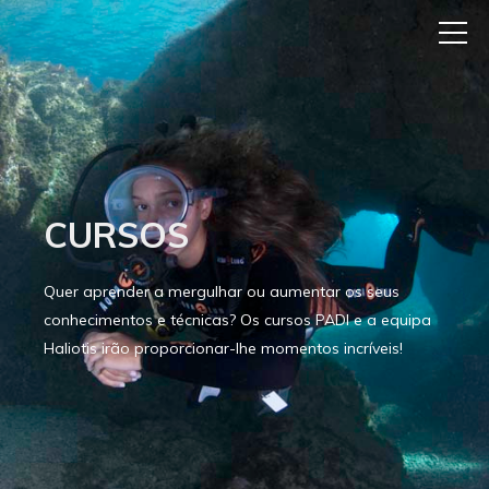
CURSOS
Quer aprender a mergulhar ou aumentar os seus
conhecimentos e técnicas? Os cursos PADI e a equipa
Haliotis irão proporcionar-lhe momentos incríveis!