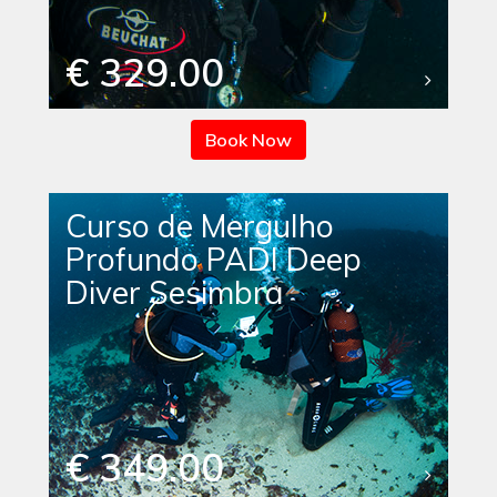
€ 329.00
Book Now
Curso de Mergulho
Profundo PADI Deep
Diver Sesimbra
€ 349.00