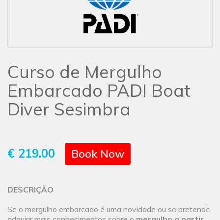
Curso de Mergulho
Embarcado PADI Boat
Diver Sesimbra
€ 219.00
Book Now
DESCRIÇÃO
Se o mergulho embarcado é uma novidade ou se pretende
adquirir mais conhecimentos sobre o
mergulho a partir