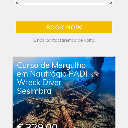
BOOK NOW
E nós contactaremos de volta.
Curso de Mergulho
em Naufrágio PADI
Wreck Diver
Sesimbra
€ 329.00