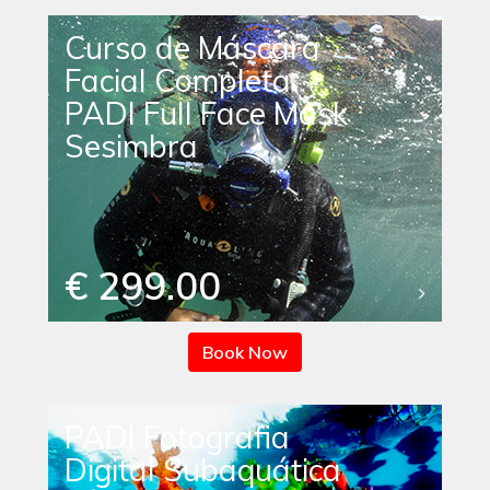
Curso de Máscara
Facial Completa
PADI Full Face Mask
Sesimbra
€ 299.00
Book Now
PADI Fotografia
Digital Subaquática