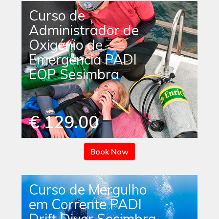
Curso de
Administrador de
Oxigénio de
Emergência PADI
EOP Sesimbra
€ 129.00
Book Now
Curso de Mergulho
em Corrente PADI
Drift Diver Sesimbra