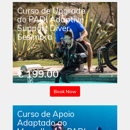
Curso de Upgrade
do PADI Adaptive
Support Diver,
Sesimbra
€ 199.00
Book Now
Curso de Apoio
Adaptado ao