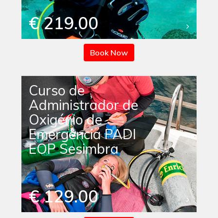
€ 219.00
Book Now
Curso de
Administrador de
Oxigénio de
Emergência PADI
EOP Sesimbra
€ 129.00