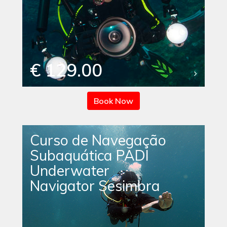
€ 129.00
Book Now
Curso de Navegação
Subaquática PADI
Underwater
Navigator Sesimbra