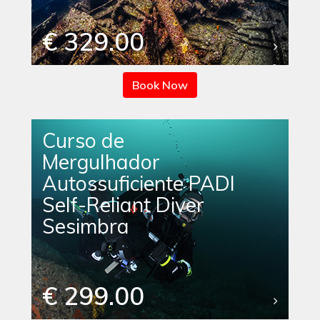
€ 329.00
Book Now
Curso de
Mergulhador
Autossuficiente PADI
Self-Reliant Diver
Sesimbra
€ 299.00