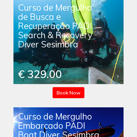
Curso de Mergulho
de Busca e
Recuperação PADI
Search & Recovery
Diver Sesimbra
€ 329.00
Book Now
Curso de Mergulho
Embarcado PADI
Boat Diver Sesimbra