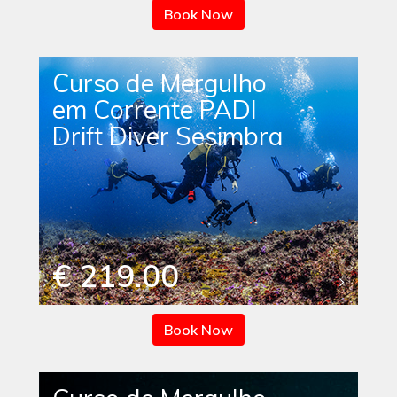
Book Now
Curso de Mergulho
em Corrente PADI
Drift Diver Sesimbra
€ 219.00
Book Now