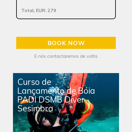
Total, EUR: 279
BOOK NOW
E nós contactaremos de volta.
Curso de
Lançamento de Bóia
PADI DSMB Diver
Sesimbra