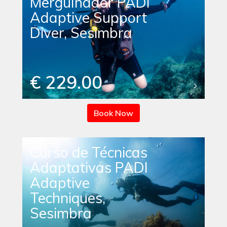
Mergulhador PADI
Adaptive Support
Diver, Sesimbra
€ 229.00
Book Now
Curso de Técnicas
Adaptativas PADI
Adaptive
Techniques,
Sesimbra