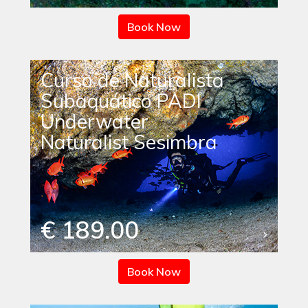
Book Now
Curso de Naturalista
Subaquático PADI
Underwater
Naturalist Sesimbra
€ 189.00
Book Now