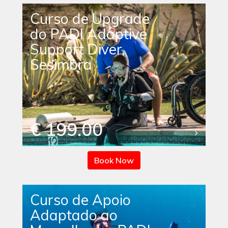
Curso de Upgrade
do PADI Adaptive
Support Diver,
Sesimbra
€ 199.00
Book Now
Curso de Apoio
Adaptado ao