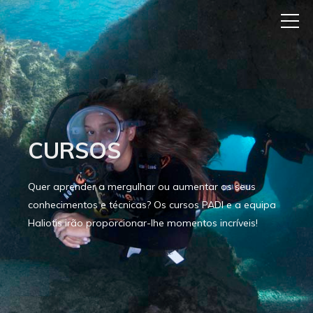
CURSOS
Quer aprender a mergulhar ou aumentar os seus
conhecimentos e técnicas? Os cursos PADI e a equipa
Haliotis irão proporcionar-lhe momentos incríveis!