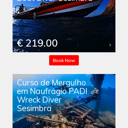
€ 219.00
Book Now
Curso de Mergulho
em Naufrágio PADI
Wreck Diver
Sesimbra