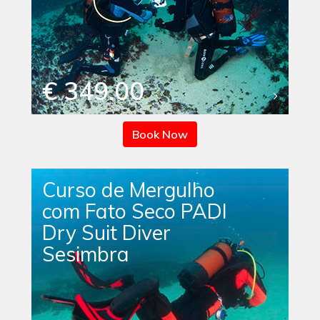
€ 349.00
Book Now
Curso de Mergulho
com Fato Seco PADI
Dry Suit Diver
Sesimbra