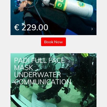
€ 229.00
Book Now
PADI FULL FACE
MASK
UNDERWATER
COMMUNICATION