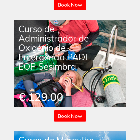
Book Now
Curso de
Administrador de
Oxigénio de
Emergência PADI
EOP Sesimbra
€ 129.00
Book Now