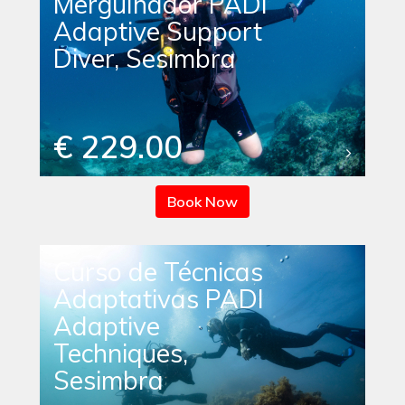
Mergulhador PADI
Adaptive Support
Diver, Sesimbra
€ 229.00
Book Now
Curso de Técnicas
Adaptativas PADI
Adaptive
Techniques,
Sesimbra