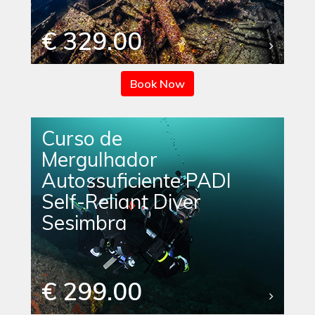
€ 329.00
Book Now
Curso de
Mergulhador
Autossuficiente PADI
Self-Reliant Diver
Sesimbra
€ 299.00