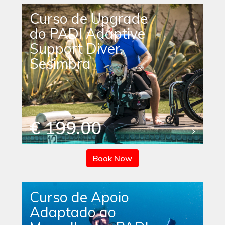
Curso de Upgrade
do PADI Adaptive
Support Diver,
Sesimbra
€ 199.00
Book Now
Curso de Apoio
Adaptado ao