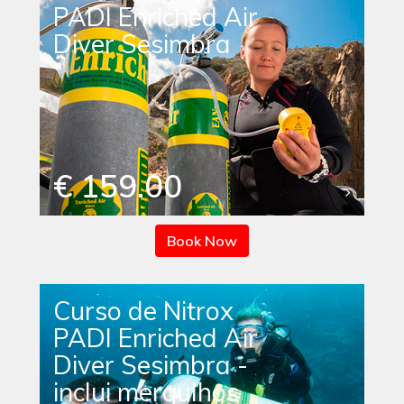
PADI Enriched Air
Diver Sesimbra
€ 159.00
Book Now
Curso de Nitrox
PADI Enriched Air
Diver Sesimbra -
inclui mergulhos