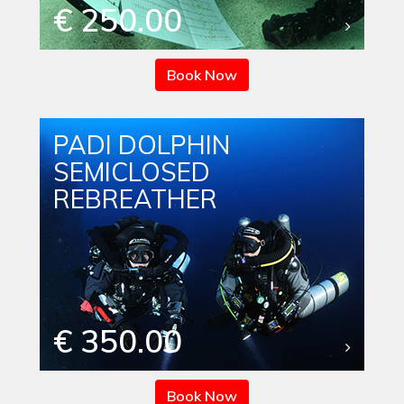
€ 250.00
Book Now
PADI DOLPHIN
SEMICLOSED
REBREATHER
€ 350.00
Book Now