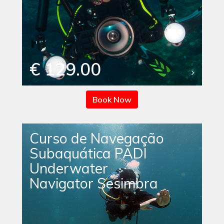
€ 129.00
Book Now
Curso de Navegação
Subaquática PADI
Underwater
Navigator Sesimbra