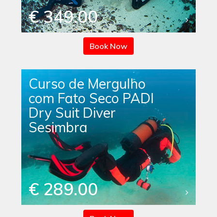
€ 349.00
Book Now
Curso de Mergulho
com Fato Seco PADI
Dry Suit Diver
Sesimbra
€ 289.00