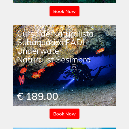
Book Now
Curso de Naturalista
Subaquático PADI
Underwater
Naturalist Sesimbra
€ 189.00
Book Now