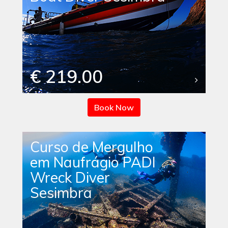
€ 219.00
Book Now
Curso de Mergulho
em Naufrágio PADI
Wreck Diver
Sesimbra