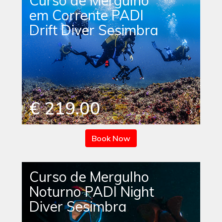
Curso de Mergulho
em Corrente PADI
Drift Diver Sesimbra
€ 219.00
Book Now
Curso de Mergulho
Noturno PADI Night
Diver Sesimbra