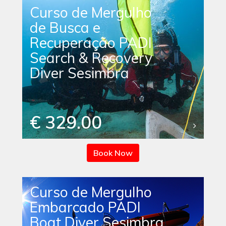
Curso de Mergulho
de Busca e
Recuperação PADI
Search & Recovery
Diver Sesimbra
€ 329.00
Book Now
Curso de Mergulho
Embarcado PADI
Boat Diver Sesimbra