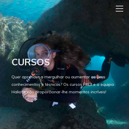
CURSOS
Quer aprender a mergulhar ou aumentar os seus
conhecimentos e técnicas? Os cursos PADI e a equipa
Haliotis irão proporcionar-lhe momentos incríveis!