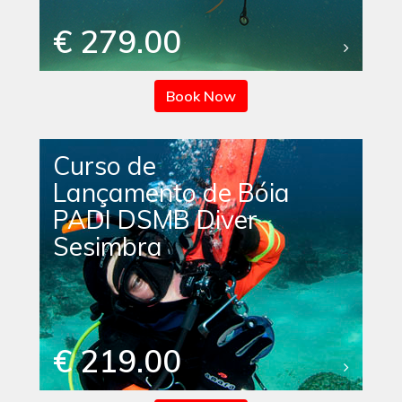
€ 279.00
Book Now
Curso de
Lançamento de Bóia
PADI DSMB Diver
Sesimbra
€ 219.00