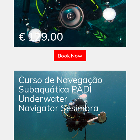
€ 129.00
Book Now
Curso de Navegação
Subaquática PADI
Underwater
Navigator Sesimbra