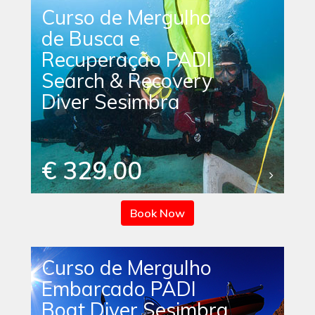
Curso de Mergulho
de Busca e
Recuperação PADI
Search & Recovery
Diver Sesimbra
€ 329.00
Book Now
Curso de Mergulho
Embarcado PADI
Boat Diver Sesimbra