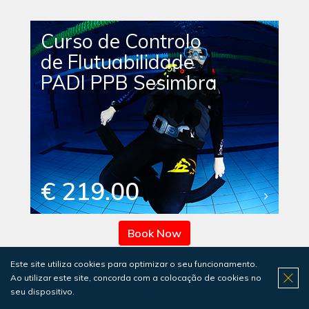
Curso de Controlo
de Flutuabilidade
PADI PPB Sesimbra
€ 219.00
Book Now
Este site utiliza cookies para optimizar o seu funcionamento.
Ao utilizar este site, concorda com a colocação de cookies no
Curso de Nitrox
seu dispositivo.
PADI Enriched Air