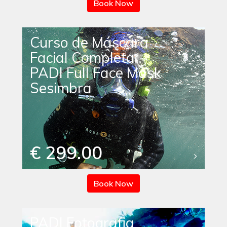
Book Now
Curso de Máscara
Facial Completa
PADI Full Face Mask
Sesimbra
€ 299.00
Book Now
PADI Fotografia