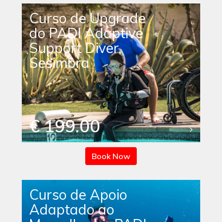
Curso de Upgrade
do PADI Adaptive
Support Diver,
Sesimbra
€ 199.00
Book Now
Curso de Apoio
Adaptado ao