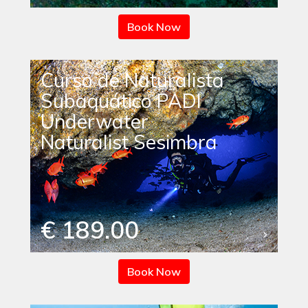
Book Now
Curso de Naturalista
Subaquático PADI
Underwater
Naturalist Sesimbra
€ 189.00
Book Now