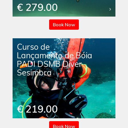
€ 279.00
Book Now
Curso de
Lançamento de Bóia
PADI DSMB Diver
Sesimbra
€ 219.00
Book Now