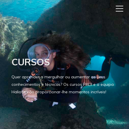
CURSOS
Quer aprender a mergulhar ou aumentar os seus
conhecimentos e técnicas? Os cursos PADI e a equipa
Haliotis irão proporcionar-lhe momentos incríveis!