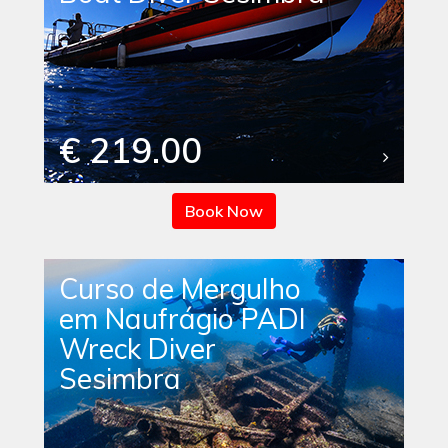
€ 219.00
Book Now
Curso de Mergulho
em Naufrágio PADI
Wreck Diver
Sesimbra