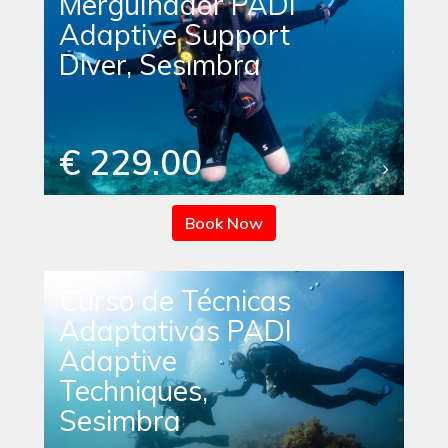
Mergulhador PADI
Adaptive Support
Diver, Sesimbra
€ 229.00
Book Now
Curso de Técnicas
Adaptativas PADI
Adaptive
Techniques,
Sesimbra