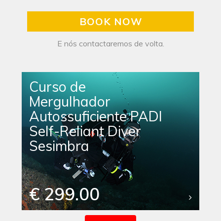
BOOK NOW
E nós contactaremos de volta.
Curso de
Mergulhador
Autossuficiente PADI
Self-Reliant Diver
Sesimbra
€ 299.00