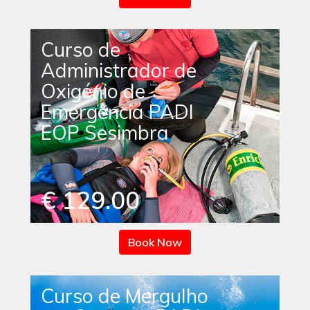
Curso de
Administrador de
Oxigénio de
Emergência PADI
EOP Sesimbra
€ 129.00
Book Now
Curso de Mergulho