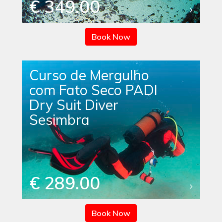
€ 349.00
Book Now
Curso de Mergulho
com Fato Seco PADI
Dry Suit Diver
Sesimbra
€ 289.00
Book Now