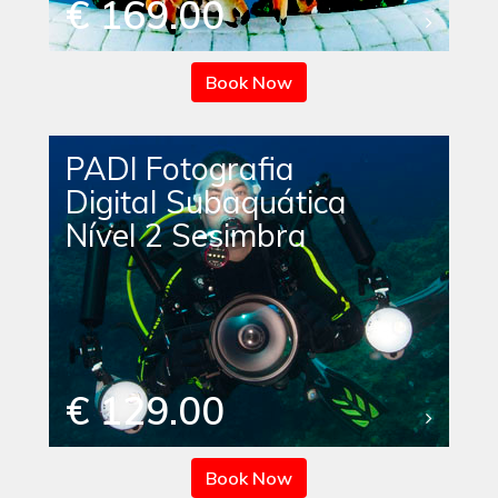
€ 169.00
Book Now
PADI Fotografia
Digital Subaquática
Nível 2 Sesimbra
€ 129.00
Book Now