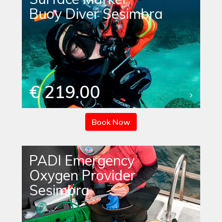
Buoy Diver Sesimbra
€ 219.00
Book Now
PADI Emergency
Oxygen Provider
Sesimbra