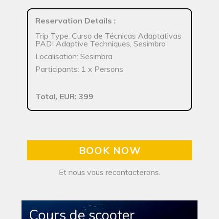
Reservation Details
:
Trip Type: Curso de Técnicas Adaptativas
PADI Adaptive Techniques, Sesimbra
Localisation: Sesimbra
Participants: 1 x Persons
Total, EUR: 399
BOOK NOW
Et nous vous recontacterons.
Cours de scooter