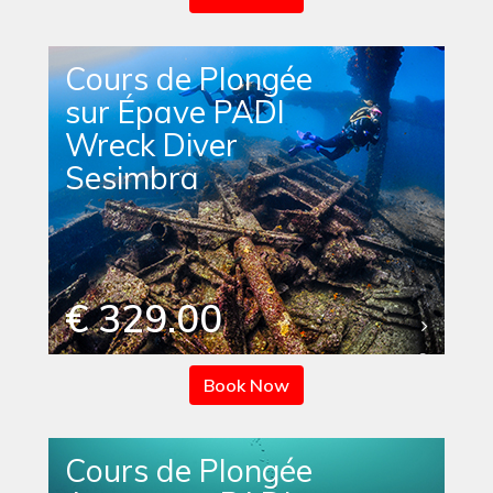
Cours de Plongée
sur Épave PADI
Wreck Diver
Sesimbra
€ 329.00
Book Now
Cours de Plongée