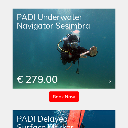
PADI Underwater
Navigator Sesimbra
€ 279.00
Book Now
PADI Delayed
Surface Marker