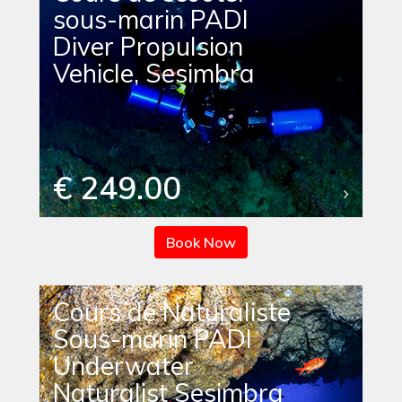
sous-marin PADI
Diver Propulsion
Vehicle, Sesimbra
€ 249.00
Book Now
Cours de Naturaliste
Sous-marin PADI
Underwater
Naturalist Sesimbra