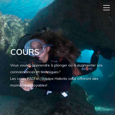
COURS
Vous voulez apprendre à plonger ou à augmenter vos
connaissances et techniques?
Les cours PADI et l'équipe Haliotis vous offriront des
moments incroyables!