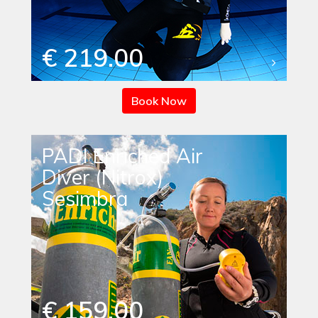
€ 219.00
Book Now
PADI Enriched Air
Diver (Nitrox)
Sesimbra
€ 159.00