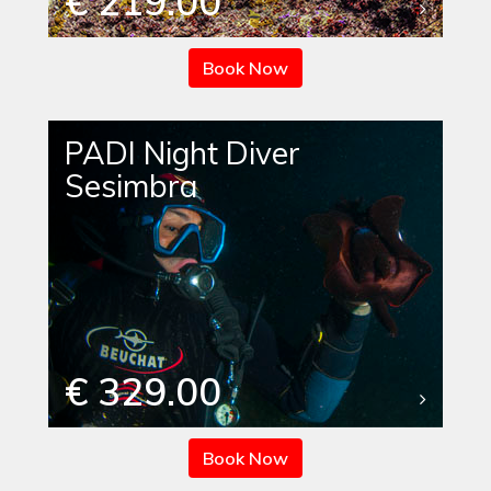
€ 219.00
Book Now
PADI Night Diver
Sesimbra
€ 329.00
Book Now