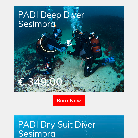
PADI Deep Diver
Sesimbra
€ 349.00
Book Now
PADI Dry Suit Diver
Sesimbra