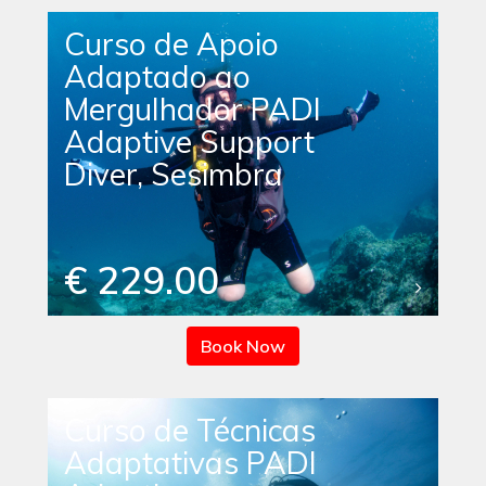
Curso de Apoio
Adaptado ao
Mergulhador PADI
Adaptive Support
Diver, Sesimbra
€ 229.00
Book Now
Curso de Técnicas
Adaptativas PADI