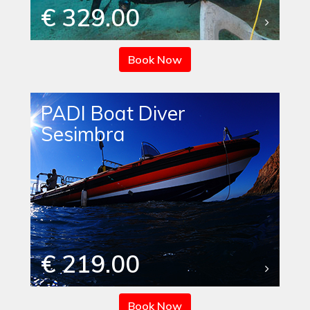
€ 329.00
Book Now
PADI Boat Diver
Sesimbra
€ 219.00
Book Now