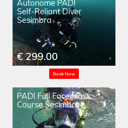
Autonome PADI
Self-Reliant Diver
Sesimbra
€ 299.00
Book Now
PADI Full Face Mask
Course Sesimbra