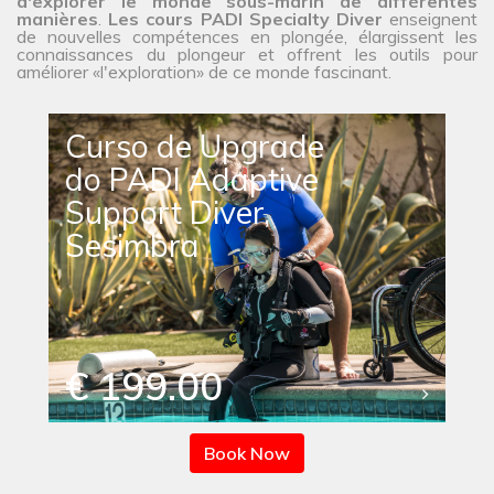
d'explorer le monde sous-marin de différentes
manières
.
Les cours PADI Specialty Diver
enseignent
de nouvelles compétences en plongée, élargissent les
connaissances du plongeur et offrent les outils pour
améliorer «l'exploration» de ce monde fascinant.
Curso de Upgrade
do PADI Adaptive
Support Diver,
Sesimbra
€ 199.00
Book Now