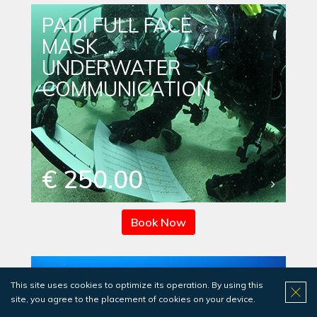
PADI FULL FACE
MASK
UNDERWATER
COMMUNICATION
€ 250.00
Book Now
PADI DOLPHIN
This site uses cookies to optimize its operation. By using this
SEMICLOSED
site, you agree to the placement of cookies on your device.