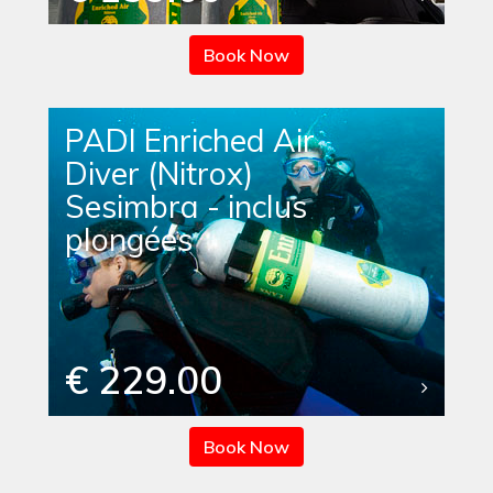
Book Now
PADI Enriched Air
Diver (Nitrox)
Sesimbra - inclus
plongées
€ 229.00
Book Now