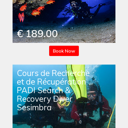
€ 189.00
Book Now
Cours de Recherche
et de Récupération
PADI Search &
Recovery Diver
Sesimbra