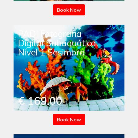
Book Now
PADI Fotografia
Digital Subaquática
Nível 1 Sesimbra
€ 169.00
Book Now