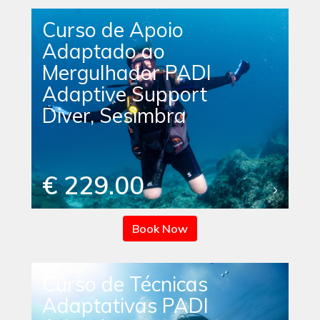
Curso de Apoio
Adaptado ao
Mergulhador PADI
Adaptive Support
Diver, Sesimbra
€ 229.00
Book Now
Curso de Técnicas
Adaptativas PADI