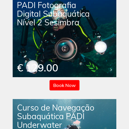
PADI Fotografia
Digital Subaquática
Nível 2 Sesimbra
€ 129.00
Book Now
Curso de Navegação
Subaquática PADI
Underwater