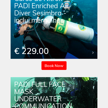
PADI Enriched Air
Diver Sesimbra -
inclui mergulhos
€ 229.00
Book Now
PADI FULL FACE
MASK
UNDERWATER
COMMUNICATION