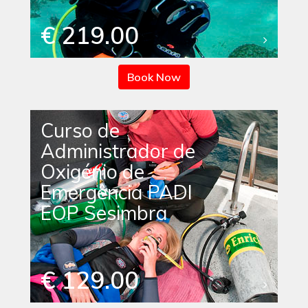
€ 219.00
Book Now
Curso de
Administrador de
Oxigénio de
Emergência PADI
EOP Sesimbra
€ 129.00