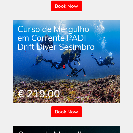
Book Now
Curso de Mergulho
em Corrente PADI
Drift Diver Sesimbra
€ 219.00
Book Now