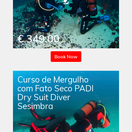
€ 349.00
Book Now
Curso de Mergulho
com Fato Seco PADI
Dry Suit Diver
Sesimbra