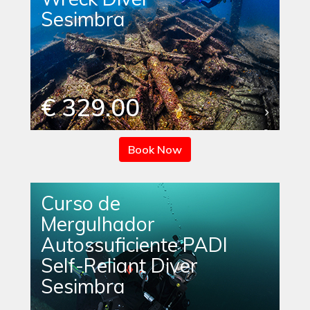
Sesimbra
€ 329.00
Book Now
Curso de
Mergulhador
Autossuficiente PADI
Self-Reliant Diver
Sesimbra