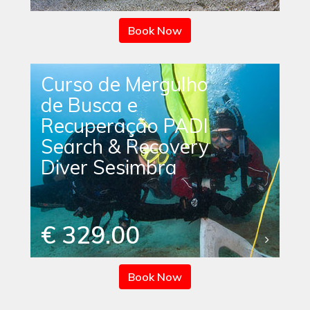
Book Now
Curso de Mergulho
de Busca e
Recuperação PADI
Search & Recovery
Diver Sesimbra
€ 329.00
Book Now