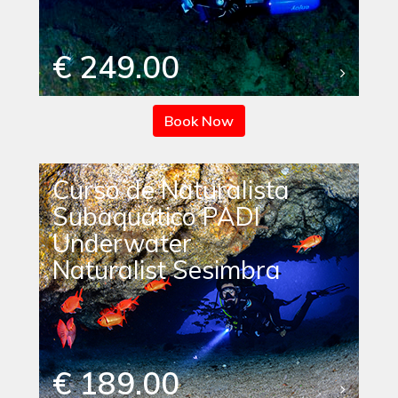
€ 249.00
Book Now
Curso de Naturalista
Subaquático PADI
Underwater
Naturalist Sesimbra
€ 189.00