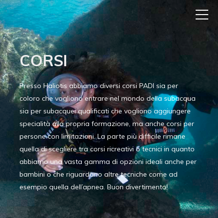
CORSI
Presso Haliotis abbiamo diversi corsi PADI sia per
coloro che vogliono entrare nel mondo della subacqua
sia per subacquei qualificati che vogliono aggiungere
specialità alla propria formazione, ma anche corsi per
persone con limitazioni. La parte più difficile rimane
quella di scegliere tra corsi ricreativi o tecnici in quanto
abbiamo una vasta gamma di opzioni ideali anche per
bambini o che riguardano altre tecniche come ad
esempio quella dell’apnea. Buon divertimento!