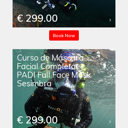
€ 299.00
Book Now
Curso de Máscara
Facial Completa
PADI Full Face Mask
Sesimbra
€ 299.00