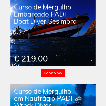
Curso de Mergulho
Embarcado PADI
Boat Diver Sesimbra
€ 219.00
Book Now
Curso de Mergulho
em Naufrágio PADI
Wreck Diver