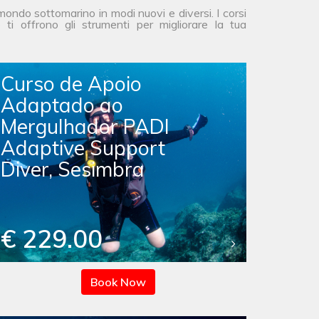
ndo sottomarino in modi nuovi e diversi. I corsi
i offrono gli strumenti per migliorare la tua
Curso de Apoio
Adaptado ao
Mergulhador PADI
Adaptive Support
Diver, Sesimbra
€ 229.00
Book Now