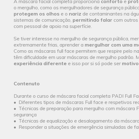
A máscara facial completa proporciona
conforto
e
pro
o mergulho, como os mergulhadores de segurança pública
protegem os olhos
e o
nariz
de contaminantes na águ
sistemas de comunicação,
permitindo falar
com outros
com pessoal de apoio na superfície.
Se tiver interesse no mergulho de segurança pública, me
extremamente frias, aprender a
mergulhar com uma más
Como as máscaras full face permitem que respire pelo n
têm dificuldade em usar máscaras de mergulho padrão. 
experiência diferente
e isso por si só pode ser
motivo
Contenuto
Durante o curso de máscara facial completa PADI Full F
• Diferentes tipos de máscaras Full face e respetivos 
• Técnicas de preparação para mergulho com máscara Full
segurança
• Técnicas de equalização e desalagamento da máscar
• Responder a situações de emergência simuladas de fal