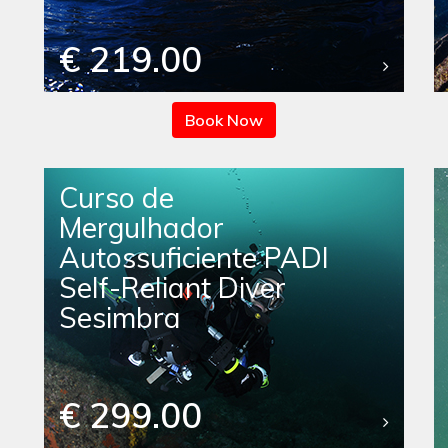
€ 219.00
Book Now
Curso de
Mergulhador
Autossuficiente PADI
Self-Reliant Diver
Sesimbra
€ 299.00