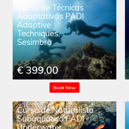
Curso de Técnicas
Adaptativas PADI
Adaptive
Techniques,
Sesimbra
€ 399.00
Book Now
Curso de Naturalista
Subaquático PADI
Underwater