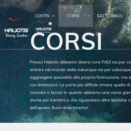
CENTRI
CORSI
BATTESIMOS
CORSI
Presso Haliotis abbiamo diversi corsi PADI sia per c
entrare nel mondo della subacqua sia per subacquei 
aggiungere specialità alla propria formazione, ma 
con limitazioni. La parte più difficile rimane quella di
ricreativi o tecnici in quanto abbiamo una vasta gam
anche per bambini o che riguardano altre tecniche
dell’apnea. Buon divertimento!