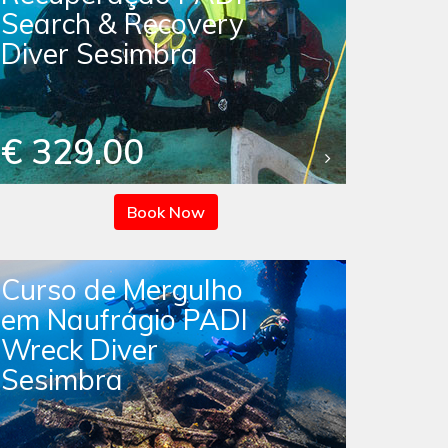
Search & Recovery
Diver Sesimbra
€ 329.00
Book Now
Curso de Mergulho
em Naufrágio PADI
Wreck Diver
Sesimbra