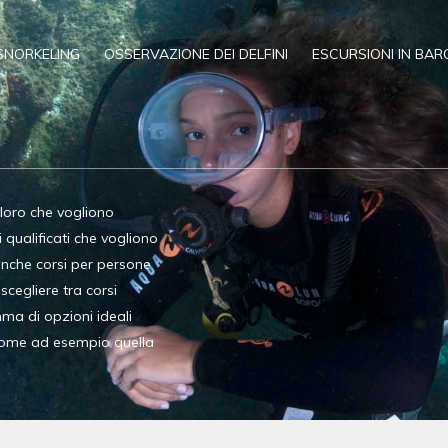
SNORKELING
OSSERVAZIONE DEI DELFINI
ESCURSIONI IN BAR
oloro che vogliono
qualificati che vogliono
anche corsi per persone
 scegliere tra corsi
ma di opzioni ideali
 come ad esempio quella