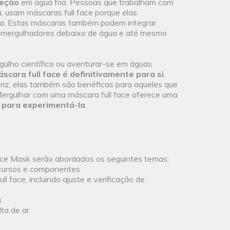
teção
em água fria. Pessoas que trabalham com
, usam máscaras full face porque elas
a. Estas máscaras também podem integrar
 mergulhadores debaixo de água e até mesmo
rgulho científico ou aventurar-se em águas
cara full face é definitivamente para si
.
ariz, elas também são benéficas para aqueles que
Mergulhar com uma máscara full face oferece uma
 para experimentá-la
.
ace Mask serão abordados os seguintes temas:
recursos e componentes
 face, incluindo ajuste e verificação de
a
ta de ar