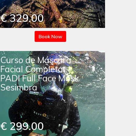
€ 329.00
Book Now
Curso de Máscara
Facial Completa
PADI Full Face Mask
Sesimbra
€ 299.00