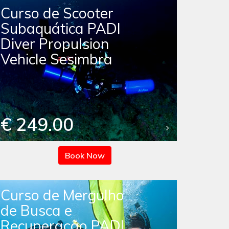
Curso de Scooter
Subaquática PADI
Diver Propulsion
Vehicle Sesimbra
€ 249.00
Book Now
Curso de Mergulho
de Busca e
Recuperação PADI