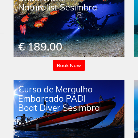
Naturalist Sesimbra
€ 189.00
Book Now
Curso de Mergulho
Embarcado PADI
Boat Diver Sesimbra