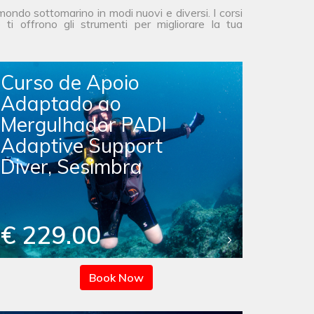
ndo sottomarino in modi nuovi e diversi. I corsi
i offrono gli strumenti per migliorare la tua
Curso de Apoio
Adaptado ao
Mergulhador PADI
Adaptive Support
Diver, Sesimbra
€ 229.00
Book Now