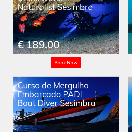
Naturalist Sesimbra
€ 189.00
Book Now
Curso de Mergulho
Embarcado PADI
Boat Diver Sesimbra