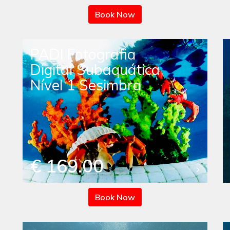
Book Now
PADI Fotografia
Digital Subaquática
Nível 1 Sesimbra
€ 169.00
Book Now