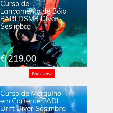
Curso de
Lançamento de Bóia
PADI DSMB Diver
Sesimbra
€ 219.00
Book Now
Curso de Mergulho
em Corrente PADI
Drift Diver Sesimbra