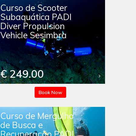
Curso de Scooter
Subaquática PADI
Diver Propulsion
Vehicle Sesimbra
€ 249.00
Book Now
Curso de Mergulho
de Busca e
Recuperação PADI