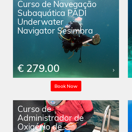
Curso de Navegação
Subaquática PADI
Underwater
Navigator Sesimbra
€ 279.00
Book Now
Curso de
Administrador de
Oxigénio de