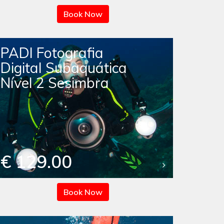
Book Now
PADI Fotografia
Digital Subaquática
Nível 2 Sesimbra
€ 129.00
Book Now