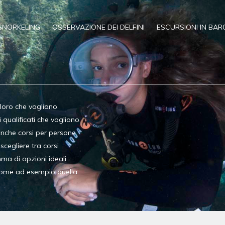
SNORKELING
OSSERVAZIONE DEI DELFINI
ESCURSIONI IN BAR
oloro che vogliono
qualificati che vogliono
anche corsi per persone
 scegliere tra corsi
ma di opzioni ideali
 come ad esempio quella