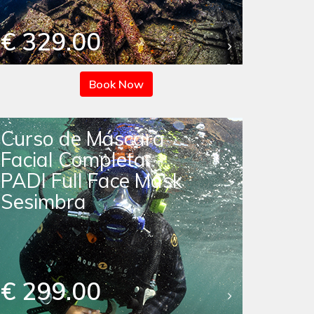
€ 329.00
Book Now
Curso de Máscara
Facial Completa
PADI Full Face Mask
Sesimbra
€ 299.00