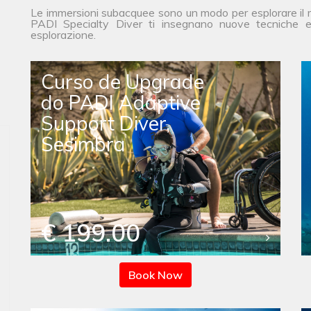
Le immersioni subacquee sono un modo per esplorare il mo
PADI Specialty Diver ti insegnano nuove tecniche e t
esplorazione.
Curso de Upgrade
do PADI Adaptive
Support Diver,
Sesimbra
€ 199.00
Book Now