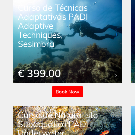
Curso de Técnicas
Adaptativas PADI
Adaptive
Techniques,
Sesimbra
€ 399.00
Book Now
Curso de Naturalista
Subaquático PADI
Underwater