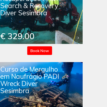
Search & Recovery
Diver Sesimbra
€ 329.00
Book Now
Curso de Mergulho
em Naufrágio PADI
Wreck Diver
Sesimbra