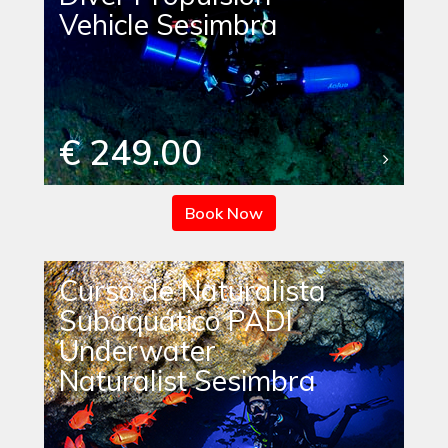
Vehicle Sesimbra
€ 249.00
Book Now
Curso de Naturalista
Subaquático PADI
Underwater
Naturalist Sesimbra