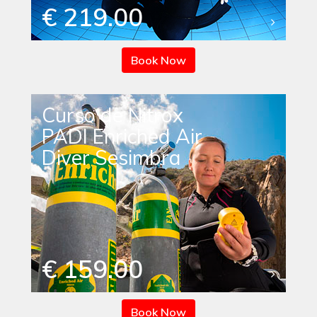
€ 219.00
Book Now
Curso de Nitrox
PADI Enriched Air
Diver Sesimbra
€ 159.00
Book Now