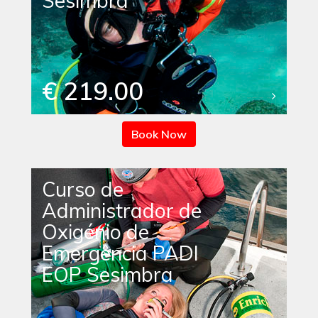
Sesimbra
€ 219.00
Book Now
Curso de
Administrador de
Oxigénio de
Emergência PADI
EOP Sesimbra