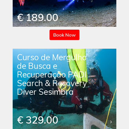
€ 189.00
Book Now
Curso de Mergulho
de Busca e
Recuperação PADI
Search & Recovery
Diver Sesimbra
€ 329.00