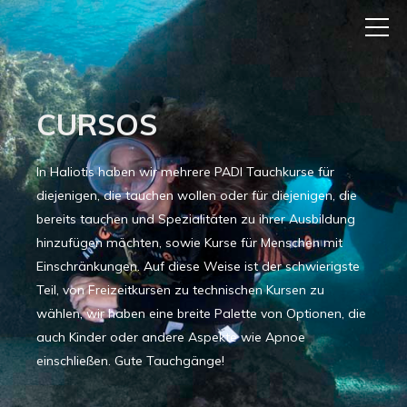
CURSOS
In Haliotis haben wir mehrere PADI Tauchkurse für
diejenigen, die tauchen wollen oder für diejenigen, die
bereits tauchen und Spezialitäten zu ihrer Ausbildung
hinzufügen möchten, sowie Kurse für Menschen mit
Einschränkungen. Auf diese Weise ist der schwierigste
Teil, von Freizeitkursen zu technischen Kursen zu
wählen, wir haben eine breite Palette von Optionen, die
auch Kinder oder andere Aspekte wie Apnoe
einschließen. Gute Tauchgänge!