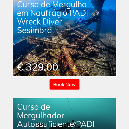
Curso de Mergulho
em Naufrágio PADI
Wreck Diver
Sesimbra
€ 329.00
Book Now
Curso de
Mergulhador
Autossuficiente PADI