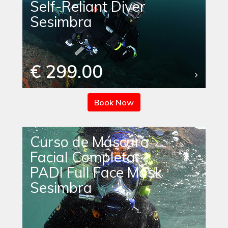
Self-Reliant Diver
Sesimbra
€ 299.00
Book Now
Curso de Máscara
Facial Completa
PADI Full Face Mask
Sesimbra