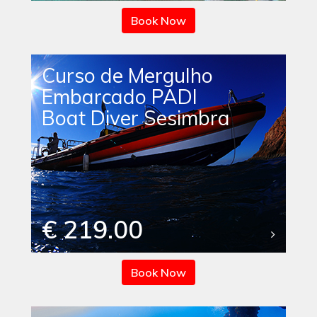
Book Now
Curso de Mergulho
Embarcado PADI
Boat Diver Sesimbra
€ 219.00
Book Now