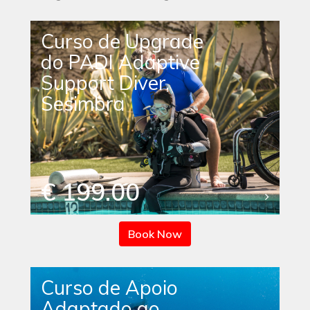
Curso de Upgrade
do PADI Adaptive
Support Diver,
Sesimbra
€ 199.00
Book Now
Curso de Apoio
Adaptado ao