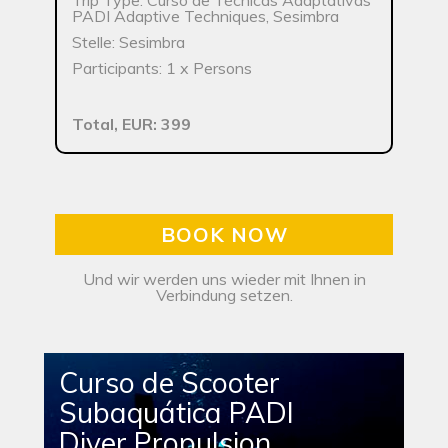
Trip Type: Curso de Técnicas Adaptativas
PADI Adaptive Techniques, Sesimbra
Stelle: Sesimbra
Participants: 1 x Persons
Total, EUR: 399
BOOK NOW
Und wir werden uns wieder mit Ihnen in
Verbindung setzen.
Curso de Scooter
Subaquática PADI
Diver Propulsion