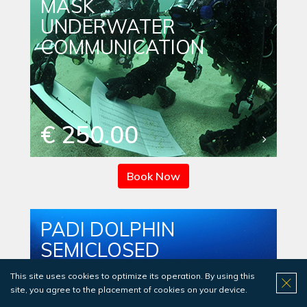
MASK
UNDERWATER
COMMUNICATION
€ 250.00
Book Now
PADI DOLPHIN
SEMICLOSED
REBREATHER
This site uses cookies to optimize its operation. By using this
site, you agree to the placement of cookies on your device.