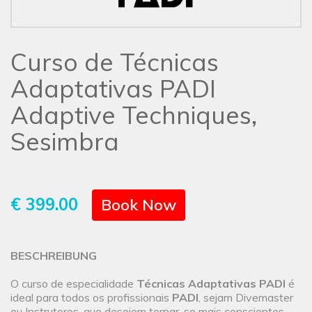
Curso de Técnicas
Adaptativas PADI
Adaptive Techniques,
Sesimbra
€ 399.00
Book Now
BESCHREIBUNG
O curso de especialidade
Técnicas Adaptativas PADI
é
ideal para todos os profissionais
PADI
, sejam Divemaster
ou Instrutores, que desejem tornar-se mais conscientes