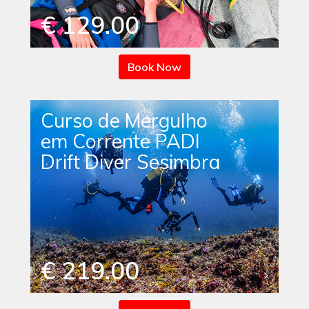
€ 129.00
Book Now
Curso de Mergulho
em Corrente PADI
Drift Diver Sesimbra
€ 219.00