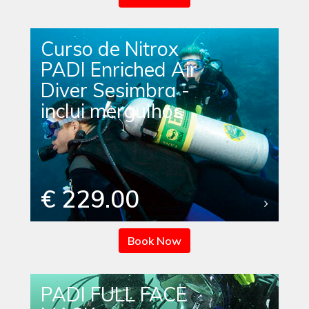
Curso de Nitrox
PADI Enriched Air
Diver Sesimbra -
inclui mergulhos
€ 229.00
Book Now
PADI FULL FACE