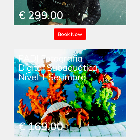
€ 299.00
Book Now
PADI Fotografia
Digital Subaquática
Nível 1 Sesimbra
€ 169.00