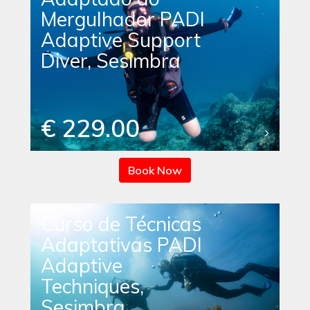
Mergulhador PADI
Adaptive Support
Diver, Sesimbra
€ 229.00
Book Now
Curso de Técnicas
Adaptativas PADI
Adaptive
Techniques,
Sesimbra