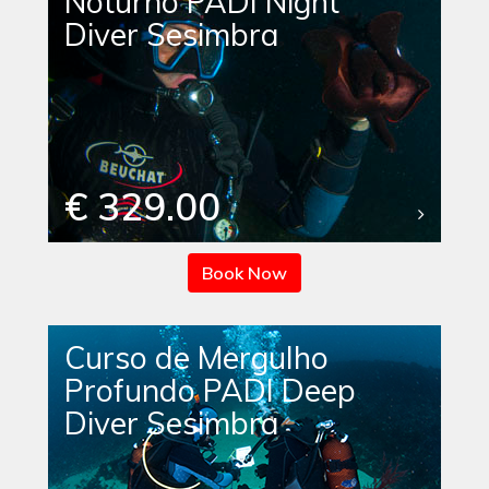
Noturno PADI Night
Diver Sesimbra
€ 329.00
Book Now
Curso de Mergulho
Profundo PADI Deep
Diver Sesimbra