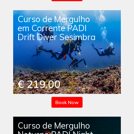
Curso de Mergulho
em Corrente PADI
Drift Diver Sesimbra
€ 219.00
Book Now
Curso de Mergulho