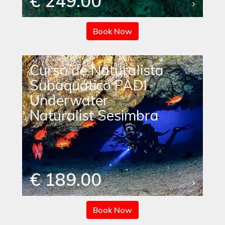
€ 249.00
Book Now
Curso de Naturalista
Subaquático PADI
Underwater
Naturalist Sesimbra
€ 189.00
Book Now