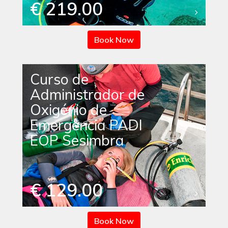
€ 219.00
Book Now
Curso de
Administrador de
Oxigénio de
Emergência PADI
EOP Sesimbra
€ 129.00
Book Now