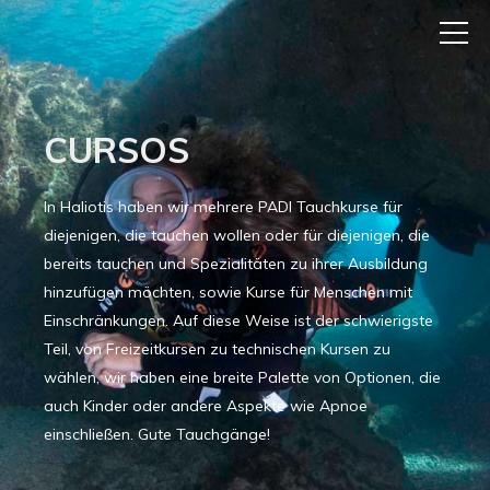
CURSOS
In Haliotis haben wir mehrere PADI Tauchkurse für
diejenigen, die tauchen wollen oder für diejenigen, die
bereits tauchen und Spezialitäten zu ihrer Ausbildung
hinzufügen möchten, sowie Kurse für Menschen mit
Einschränkungen. Auf diese Weise ist der schwierigste
Teil, von Freizeitkursen zu technischen Kursen zu
wählen, wir haben eine breite Palette von Optionen, die
auch Kinder oder andere Aspekte wie Apnoe
einschließen. Gute Tauchgänge!