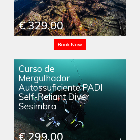
€ 329.00
Book Now
Curso de
Mergulhador
Autossuficiente PADI
Self-Reliant Diver
Sesimbra
€ 299.00