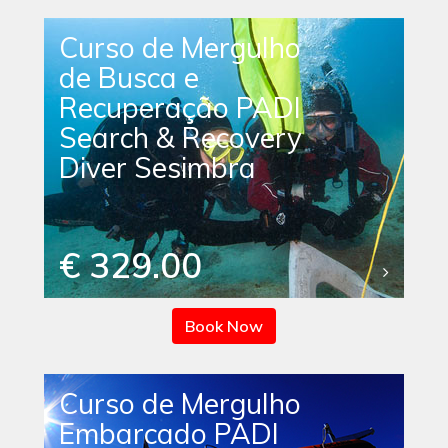
Curso de Mergulho
de Busca e
Recuperação PADI
Search & Recovery
Diver Sesimbra
€ 329.00
Book Now
Curso de Mergulho
Embarcado PADI