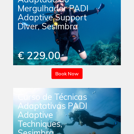
Mergulhador PADI
Adaptive Support
Diver, Sesimbra
€ 229.00
Book Now
Curso de Técnicas
Adaptativas PADI
Adaptive
Techniques,
Sesimbra