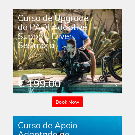
Curso de Upgrade
do PADI Adaptive
Support Diver,
Sesimbra
€ 199.00
Book Now
Curso de Apoio
Adaptado ao