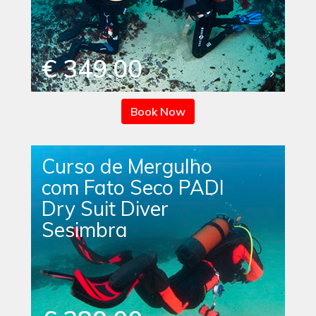
€ 349.00
Book Now
Curso de Mergulho
com Fato Seco PADI
Dry Suit Diver
Sesimbra