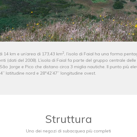
2
di 14 km e un’area di 173,43 km
, l’isola di Faial ha una forma penta
i (dati del 2008). L’isola di Faial fa parte del gruppo centrale delle 
i São Jorge e Pico che distano circa 3 miglia nautiche. Il punto più e
4’’ latitudine nord e 28º42’47’’ longitudine ovest.
Struttura
Uno dei negozi di subacquea più completi