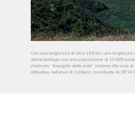
Con una lunghezza di circa 19,8 km, una larghezza 
dell’arcipelago con una popolazione di 15 629 resident
chiamato “triangolo delle isole”, insieme alle isole d
altitudine, nell’area di Caldeira; coordinate di 38º34’3