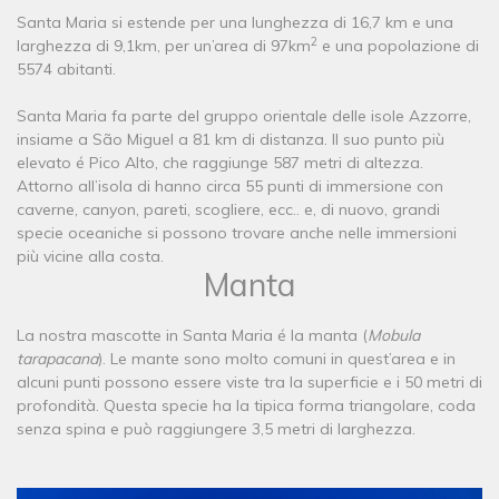
Santa Maria si estende per una lunghezza di 16,7 km e una
2
larghezza di 9,1km, per un’area di 97km
e una popolazione di
5574 abitanti.
Santa Maria fa parte del gruppo orientale delle isole Azzorre,
insiame a São Miguel a 81 km di distanza. Il suo punto più
elevato é Pico Alto, che raggiunge 587 metri di altezza.
Attorno all’isola di hanno circa 55 punti di immersione con
caverne, canyon, pareti, scogliere, ecc.. e, di nuovo, grandi
specie oceaniche si possono trovare anche nelle immersioni
più vicine alla costa.
Manta
La nostra mascotte in Santa Maria é la manta (
Mobula
tarapacana
). Le mante sono molto comuni in quest’area e in
alcuni punti possono essere viste tra la superficie e i 50 metri di
profondità. Questa specie ha la tipica forma triangolare, coda
senza spina e può raggiungere 3,5 metri di larghezza.