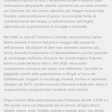
a ricevere il diritto di città. L'economia locale si basava sulla
coltivazione del pastello, pianta colorante da cui viene estratto
un colorante blu che veniva utilizzato per tingere tessuti nelle
Fiandre; sulla produzione di grano, la principale fonte di
sostentamento del tempo, e sull'estrazione dell'argilla,
utilizzata per la produzione di stoviglie e piastrelle.
Nel 1493, le navi di Cristoforo Colombo accostarono Santa
Maria durante il ritorno dal primo viaggio alla scoperta
dell'America. Gli sbarchi di altre navi straniere saranno più
feroci durante il sedicesimo e il diciassettesimo secolo, periodo
di saccheggio dell'isola da parte dei corsari inglesi, francesi,
turchi e arabi del Nord Africa. Nel 1616, visse sotto
occupazione moresca per quasi una settimana. Secondo la
leggenda, parte della popolazione si rifugiò a Furna de
Santana per sfuggire a saccheggi, incendi, torture e rapimenti.
Sempre nel 1675, i pirati moreschi ritornano a baía dos Anjos e
sequestrarono prigionieri per venderli come schiavi.
Dopo il boom delle esportazioni per l'industria tessile, il XVIII e il
XIX secolo sono caratterizzati da un ritorno all’agricoltura:
vigneti, grano, mais, frutteti, patate e patate dolci; ma anche