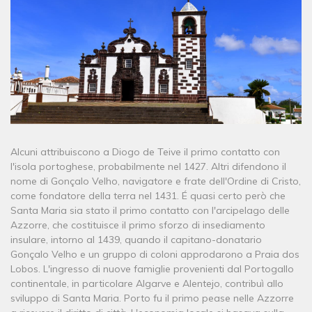
Alcuni attribuiscono a Diogo de Teive il primo contatto con
l'isola portoghese, probabilmente nel 1427. Altri difendono il
nome di Gonçalo Velho, navigatore e frate dell'Ordine di Cristo,
come fondatore della terra nel 1431. É quasi certo però che
Santa Maria sia stato il primo contatto con l'arcipelago delle
Azzorre, che costituisce il primo sforzo di insediamento
insulare, intorno al 1439, quando il capitano-donatario
Gonçalo Velho e un gruppo di coloni approdarono a Praia dos
Lobos. L'ingresso di nuove famiglie provenienti dal Portogallo
continentale, in particolare Algarve e Alentejo, contribuì allo
sviluppo di Santa Maria. Porto fu il primo pease nelle Azzorre