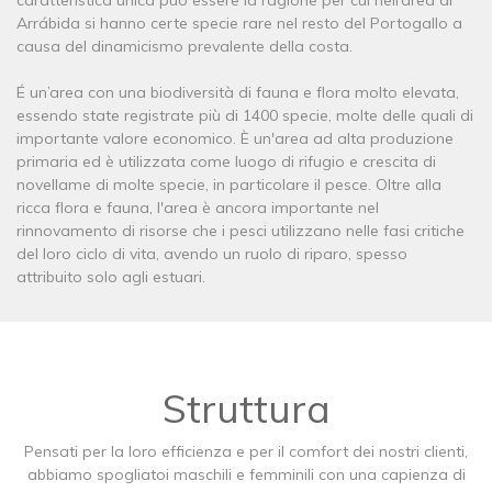
caratteristica unica può essere la ragione per cui nell’area di
Arrábida si hanno certe specie rare nel resto del Portogallo a
causa del dinamicismo prevalente della costa.
É un’area con una biodiversità di fauna e flora molto elevata,
essendo state registrate più di 1400 specie, molte delle quali di
importante valore economico. È un'area ad alta produzione
primaria ed è utilizzata come luogo di rifugio e crescita di
novellame di molte specie, in particolare il pesce. Oltre alla
ricca flora e fauna, l'area è ancora importante nel
rinnovamento di risorse che i pesci utilizzano nelle fasi critiche
del loro ciclo di vita, avendo un ruolo di riparo, spesso
attribuito solo agli estuari.
Struttura
Pensati per la loro efficienza e per il comfort dei nostri clienti,
abbiamo spogliatoi maschili e femminili con una capienza di