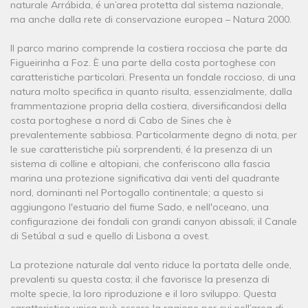
naturale Arrábida, é un’area protetta dal sistema nazionale,
ma anche dalla rete di conservazione europea – Natura 2000.
Il parco marino comprende la costiera rocciosa che parte da
Figueirinha a Foz. È una parte della costa portoghese con
caratteristiche particolari. Presenta un fondale roccioso, di una
natura molto specifica in quanto risulta, essenzialmente, dalla
frammentazione propria della costiera, diversificandosi della
costa portoghese a nord di Cabo de Sines che è
prevalentemente sabbiosa. Particolarmente degno di nota, per
le sue caratteristiche più sorprendenti, é la presenza di un
sistema di colline e altopiani, che conferiscono alla fascia
marina una protezione significativa dai venti del quadrante
nord, dominanti nel Portogallo continentale; a questo si
aggiungono l'estuario del fiume Sado, e nell'oceano, una
configurazione dei fondali con grandi canyon abissali; il Canale
di Setúbal a sud e quello di Lisbona a ovest.
La protezione naturale dal vento riduce la portata delle onde,
prevalenti su questa costa; il che favorisce la presenza di
molte specie, la loro riproduzione e il loro sviluppo. Questa