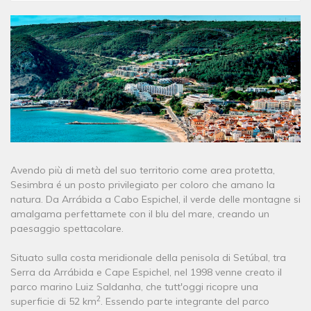
Avendo più di metà del suo territorio come area protetta,
Sesimbra é un posto privilegiato per coloro che amano la
natura. Da Arrábida a Cabo Espichel, il verde delle montagne si
amalgama perfettamete con il blu del mare, creando un
paesaggio spettacolare.
Situato sulla costa meridionale della penisola di Setúbal, tra
Serra da Arrábida e Cape Espichel, nel 1998 venne creato il
parco marino Luiz Saldanha, che tutt'oggi ricopre una
2
superficie di 52 km
. Essendo parte integrante del parco