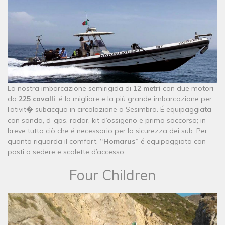
La nostra imbarcazione semirigida di
12 metri
con due motori
da
225 cavalli
, é la migliore e la più grande imbarcazione per
l’ativit� subacqua in circolazione a Sesimbra. É equipaggiata
con sonda, d-gps, radar, kit d’ossigeno e primo soccorso; in
breve tutto ciò che é necessario per la sicurezza dei sub. Per
quanto riguarda il comfort,
“Homarus”
é equipaggiata con
posti a sedere e scalette d’accesso.
Four Children