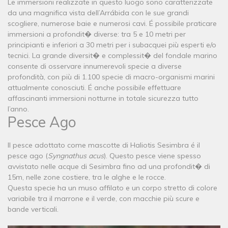
Le immersioni realizzate in questo luogo sono caratterizzate
da una magnifica vista dell’Arrábida con le sue grandi
scogliere, numerose baie e numerosi cavi. É possibile praticare
immersioni a profondit� diverse: tra 5 e 10 metri per
principianti e inferiori a 30 metri per i subacquei più esperti e/o
tecnici. La grande diversit� e complessit� del fondale marino
consente di osservare innumerevoli specie a diverse
profondità, con più di 1.100 specie di macro-organismi marini
attualmente conosciuti. É anche possibile effettuare
affascinanti immersioni notturne in totale sicurezza tutto
l’anno.
Pesce Ago
Il pesce adottato come mascotte di Haliotis Sesimbra é il
pesce ago (
Syngnathus acus
). Questo pesce viene spesso
avvistato nelle acque di Sesimbra fino ad una profondit� di
15m, nelle zone costiere, tra le alghe e le rocce.
Questa specie ha un muso affilato e un corpo stretto di colore
variabile tra il marrone e il verde, con macchie più scure e
bande verticali.