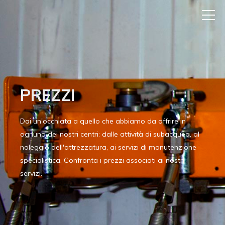
PREZZI
Dai un'occhiata a quello che abbiamo da offrire in
ognuno dei nostri centri: dalle attività di subacquea, al
noleggio dell'attrezzatura, ai servizi di manutenzione
specialistica. Confronta i prezzi associati ai nostri
servizi.