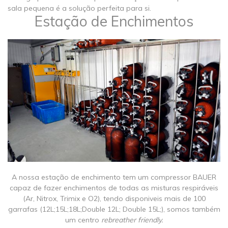
sala pequena é a solução perfeita para si.
Estação de Enchimentos
A nossa estação de enchimento tem um compressor BAUER
capaz de fazer enchimentos de todas as misturas respiráveis
(Ar, Nitrox, Trimix e O2), tendo disponiveis mais de 100
garrafas (12L;15L;18L;Double 12L; Double 15L;), somos também
um centro
rebreather friendly.