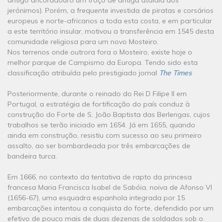
antigo ancoradouro um troço de antiga atalaia dos
jerónimos). Porém, a frequente investida de piratas e corsários
europeus e norte-africanos a toda esta costa, e em particular
a este território insular, motivou a transferência em 1545 desta
comunidade religiosa para um novo Mosteiro.
Nos terrenos onde outrora fora o Mosteiro, existe hoje o
melhor parque de Campismo da Europa. Tendo sido esta
classificação atribuída pelo prestigiado jornal
The Times
Posteriormente, durante o reinado do Rei D Filipe II em
Portugal, a estratégia de fortificação do país conduz à
construção do Forte de S. João Baptista das Berlengas, cujos
trabalhos se terão iniciado em 1654. Já em 1655, quando
ainda em construção, resistiu com sucesso ao seu primeiro
assalto, ao ser bombardeada por três embarcações de
bandeira turca.
Em 1666, no contexto da tentativa de rapto da princesa
francesa Maria Francisca Isabel de Sabóia, noiva de Afonso VI
(1656-67), uma esquadra espanhola integrada por 15
embarcações intentou a conquista do forte, defendido por um
efetivo de pouco mais de duas dezenas de soldados sob o