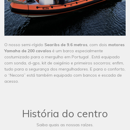
​​​​​​​​​O nosso semi-rígido
Searibs de 9.6 metros
, com dois
motores
Yamaha de 200 cavalos
é um barco especialmente
costumizado para o mergulho em Portugal . Está equipado
com sonda, d-gps, kit de oxigénio e primeiros socorros; enfim,
tudo para a segurança dos mergulhadores. E para o conforto,
o “Necora” está também equipado com bancos e escada de
acesso.
História do centro
Saiba quais as nossas raízes.