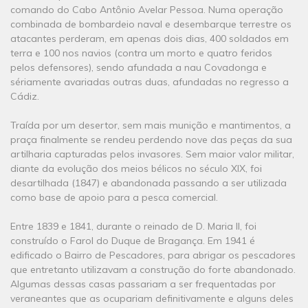
comando do Cabo Antônio Avelar Pessoa. Numa operação
combinada de bombardeio naval e desembarque terrestre os
atacantes perderam, em apenas dois dias, 400 soldados em
terra e 100 nos navios (contra um morto e quatro feridos
pelos defensores), sendo afundada a nau Covadonga e
sériamente avariadas outras duas, afundadas no regresso a
Cádiz.
Traída por um desertor, sem mais munição e mantimentos, a
praça finalmente se rendeu perdendo nove das peças da sua
artilharia capturadas pelos invasores. Sem maior valor militar,
diante da evolução dos meios bélicos no século XIX, foi
desartilhada (1847) e abandonada passando a ser utilizada
como base de apoio para a pesca comercial.
Entre 1839 e 1841, durante o reinado de D. Maria II, foi
construído o Farol do Duque de Bragança. Em 1941 é
edificado o Bairro de Pescadores, para abrigar os pescadores
que entretanto utilizavam a construção do forte abandonado.
Algumas dessas casas passariam a ser frequentadas por
veraneantes que as ocupariam definitivamente e alguns deles