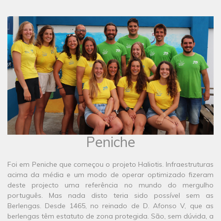
​Peniche
Foi em Peniche que começou o projeto Haliotis. Infraestruturas
acima da média e um modo de operar optimizado fizeram
deste projecto uma referência no mundo do mergulho
português. Mas nada disto teria sido possível sem as
Berlengas. Desde 1465, no reinado de D. Afonso V, que as
berlengas têm estatuto de zona protegida. São, sem dúvida, a