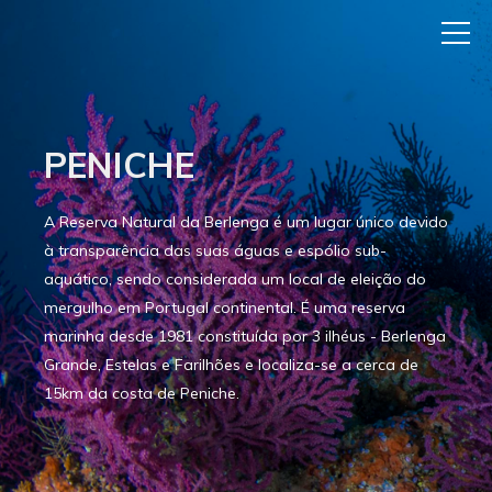
PENICHE
A Reserva Natural da Berlenga é um lugar único devido
à transparência das suas águas e espólio sub-
aquático, sendo considerada um local de eleição do
mergulho em Portugal continental. É uma reserva
marinha desde 1981 constituída por 3 ilhéus - Berlenga
Grande, Estelas e Farilhões e localiza-se a cerca de
15km da costa de Peniche.