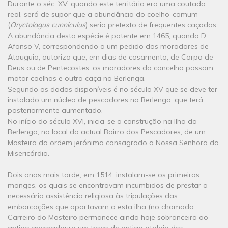
Durante o séc. XV, quando este território era uma coutada
real, será de supor que a abundância do coelho-comum
(
Oryctolagus cunniculus
) seria pretexto de frequentes caçadas.
A abundância desta espécie é patente em 1465, quando D.
Afonso V, correspondendo a um pedido dos moradores de
Atouguia, autoriza que, em dias de casamento, de Corpo de
Deus ou de Pentecostes, os moradores do concelho possam
matar coelhos e outra caça na Berlenga.
Segundo os dados disponíveis é no século XV que se deve ter
instalado um núcleo de pescadores na Berlenga, que terá
posteriormente aumentado.
No início do século XVI, inicia-se a construção na Ilha da
Berlenga, no local do actual Bairro dos Pescadores, de um
Mosteiro da ordem jerónima consagrado a Nossa Senhora da
Misericórdia.
Dois anos mais tarde, em 1514, instalam-se os primeiros
monges, os quais se encontravam incumbidos de prestar a
necessária assistência religiosa às tripulações das
embarcações que aportavam a esta ilha (no chamado
Carreiro do Mosteiro permanece ainda hoje sobranceira ao