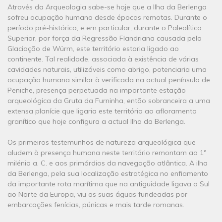
Através da Arqueologia sabe-se hoje que a Ilha da Berlenga
sofreu ocupação humana desde épocas remotas. Durante o
período pré-histórico, e em particular, durante o Paleolítico
Superior, por força da Regressão Flandriana causada pela
Glaciação de Würm, este território estaria ligado ao
continente. Tal realidade, associada à existência de várias
cavidades naturais, utilizáveis como abrigo, potenciaria uma
ocupação humana similar à verificada na actual península de
Peniche, presença perpetuada na importante estação
arqueológica da Gruta da Furninha, então sobranceira a uma
extensa planície que ligaria este território ao afloramento
granítico que hoje configura a actual Ilha da Berlenga.
Os primeiros testemunhos de natureza arqueológica que
aludem à presença humana neste território remontam ao 1º
milénio a. C. e aos primórdios da navegação atlântica. A ilha
da Berlenga, pela sua localização estratégica no enfiamento
da importante rota marítima que na antiguidade ligava o Sul
ao Norte da Europa, viu as suas águas fundeadas por
embarcações fenícias, púnicas e mais tarde romanas.