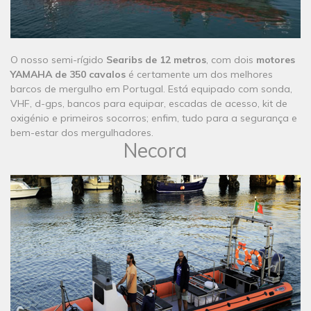
​O nosso semi-rígido
Searibs de 12 metros
, com dois
motores
YAMAHA de 350 cavalos
é certamente um dos melhores
barcos de mergulho em Portugal. Está equipado com sonda,
VHF, d-gps, bancos para equipar, escadas de acesso, kit de
oxigénio e primeiros socorros; enfim, tudo para a segurança e
bem-estar dos mergulhadores. ​
Necora