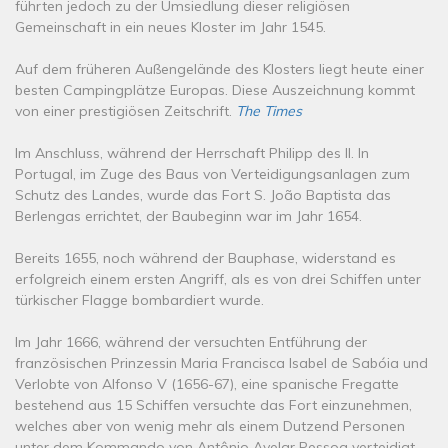
führten jedoch zu der Umsiedlung dieser religiösen
Gemeinschaft in ein neues Kloster im Jahr 1545.
Auf dem früheren Außengelände des Klosters liegt heute einer
besten Campingplätze Europas. Diese Auszeichnung kommt
von einer prestigiösen Zeitschrift.
The Times
Im Anschluss, während der Herrschaft Philipp des II. In
Portugal, im Zuge des Baus von Verteidigungsanlagen zum
Schutz des Landes, wurde das Fort S. João Baptista das
Berlengas errichtet, der Baubeginn war im Jahr 1654.
Bereits 1655, noch während der Bauphase, widerstand es
erfolgreich einem ersten Angriff, als es von drei Schiffen unter
türkischer Flagge bombardiert wurde.
Im Jahr 1666, während der versuchten Entführung der
französischen Prinzessin Maria Francisca Isabel de Sabóia und
Verlobte von Alfonso V (1656-67), eine spanische Fregatte
bestehend aus 15 Schiffen versuchte das Fort einzunehmen,
welches aber von wenig mehr als einem Dutzend Personen
unter dem Kommando von Antônio Avelar Pessoa verteidigt