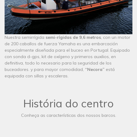
Nuestra semirrígida
semi-rígidas de 9,6 metros
, con un motor
de 200 caballos de fuerza Yamaha es una embarcación
especialmente diseñada para el buceo en Portugal. Equipado
con sonda d-gps, kit de oxígeno y primeros auxilios, en
definitiva, todo lo necesario para la seguridad de los
buceadores. y para mayor comodidad,
“Necora”
está
equipada con sillas y escaleras.
História do centro
Conheça as características dos nossos barcos.