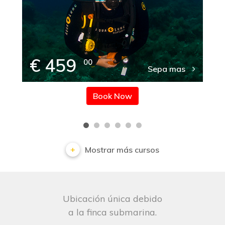
€ 459
00
Sepa mas
Book Now
Mostrar más cursos
Ubicación única debido
a la finca submarina.