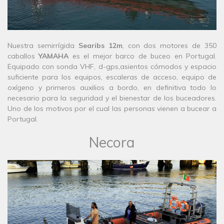
​Nuestra semirrígida
Searibs 12m
, con dos motores de 350
caballos
YAMAHA
es el mejor barco de buceo en Portugal.
Equipado con sonda VHF, d-gps,asientos cómodos y espacio
suficiente para los equipos, escaleras de acceso, equipo de
oxígeno y primeros auxilios a bordo, en definitiva todo lo
necesario para la seguridad y el bienestar de los buceadores.
Uno de los motivos por el cual las personas vienen a bucear a
Portugal.
Necora