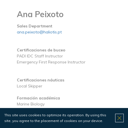
Ana Peixoto
Sales Department
ana.peixoto@haliotis.pt
Certificaciones de buceo
PADI IDC Staff Instructor
Emergency First Response Instructor
Certificaciones náuticas
Local Skipper
Formación académica
Marine Biology
This site uses cookies to optimize its operation. By using this
site, you agree to the placement of cookies on your device.