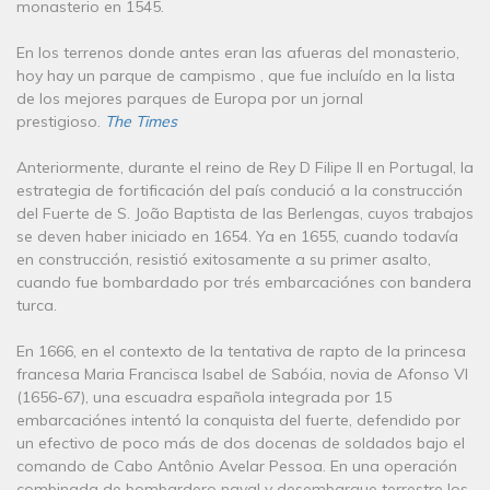
monasterio en 1545.
En los terrenos donde antes eran las afueras del monasterio,
hoy hay un parque de campismo , que fue incluído en la lista
de los mejores parques de Europa por un jornal
prestigioso.
The Times
Anteriormente, durante el reino de Rey D Filipe II en Portugal, la
estrategia de fortificación del país condució a la construcción
del Fuerte de S. João Baptista de las Berlengas, cuyos trabajos
se deven haber iniciado en 1654. Ya en 1655, cuando todavía
en construcción, resistió exitosamente a su primer asalto,
cuando fue bombardado por trés embarcaciónes con bandera
turca.
En 1666, en el contexto de la tentativa de rapto de la princesa
francesa Maria Francisca Isabel de Sabóia, novia de Afonso VI
(1656-67), una escuadra española integrada por 15
embarcaciónes intentó la conquista del fuerte, defendido por
un efectivo de poco más de dos docenas de soldados bajo el
comando de Cabo Antônio Avelar Pessoa. En una operación
combinada de bombardero naval y desembarque terrestre los