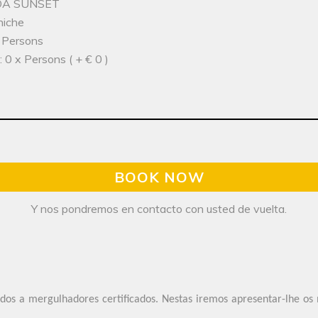
IDA SUNSET
niche
x Persons
 0 x Persons ( + € 0 )
BOOK NOW
Y nos pondremos en contacto con usted de vuelta.
os a mergulhadores certificados. Nestas iremos apresentar-lhe os