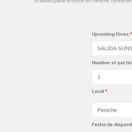
Si desea pasar la noche en Peniche, contácten
Upcoming Dives
*
Number of partic
Local
*
Fecha de disponib