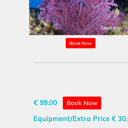
Sepa mas
Book Now
€ 99.00
Book Now
Equipment/Extra Price
€ 30