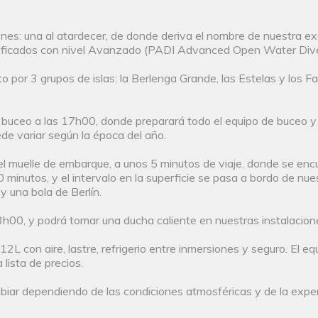
nes: una al atardecer, de donde deriva el nombre de nuestra exc
ificados con nivel Avanzado (PADI Advanced Open Water Diver u
 por 3 grupos de islas: la Berlenga Grande, las Estelas y los Fa
 buceo a las 17h00, donde preparará todo el equipo de buceo y p
ede variar según la época del año.
l muelle de embarque, a unos 5 minutos de viaje, donde se enc
0 minutos, y el intervalo en la superficie se pasa a bordo de n
 una bola de Berlín.
3h00, y podrá tomar una ducha caliente en nuestras instalacion
12L con aire, lastre, refrigerio entre inmersiones y seguro. El e
 lista de precios.
biar dependiendo de las condiciones atmosféricas y de la exper