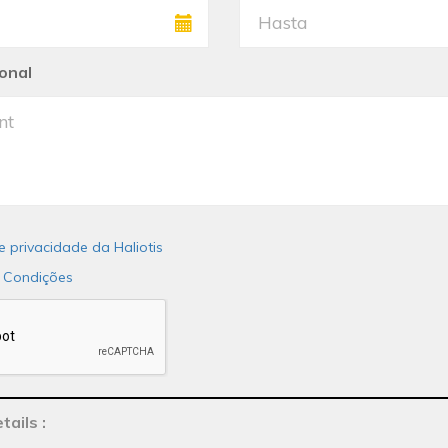
onal
de privacidade da Haliotis
 Condições
tails
: