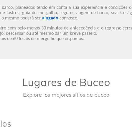
de barco, planeados tendo em conta a sua experiência e condições 
to e lastros, guia de mergulho, seguro, viagem de barco, snack 
o, o mesmo poderá ser
alugado
connosco.
ntro com pelo menos 30 minutos de antecedência e o regresso cerc
lgo, descansar ou até mesmo dar um breve passeio.
ais de 60 locais de mergulho que dispomos.
Lugares de Buceo
Explore los mejores sitios de buceo
los