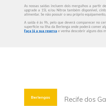
As nossas saídas incluem dois mergulhos a partir 
upgrade a 15L e/ou Nitrox também disponível, cin
alimentar. Se não possuir o seu próprio equipament
A saída é às 9h, pelo que deverá comparecer no ce
superfície na Ilha da Berlenga onde poderá comer a
Faça já a sua reserva
e venha descobrir alguns dos m
Berlengas
Recife dos Ga