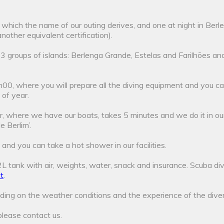
which the name of our outing derives, and one at night in Berl
ther equivalent certification).
groups of islands: Berlenga Grande, Estelas and Farilhões and b
7h00, where you will prepare all the diving equipment and you 
of year.
r, where we have our boats, takes 5 minutes and we do it in our
 Berlim’.
d you can take a hot shower in our facilities.
 12L tank with air, weights, water, snack and insurance. Scuba di
st
.
ing on the weather conditions and the experience of the diver
please contact us.