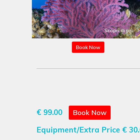
Scopri di più
Book Now
€ 99.00
Book Now
Equipment/Extra Price
€ 30