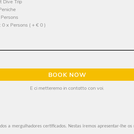
t Dive Trip
 Peniche
x Persons
 0 x Persons ( + € 0 )
BOOK NOW
E ci metteremo in contatto con voi.
os a mergulhadores certificados. Nestas iremos apresentar-lhe os