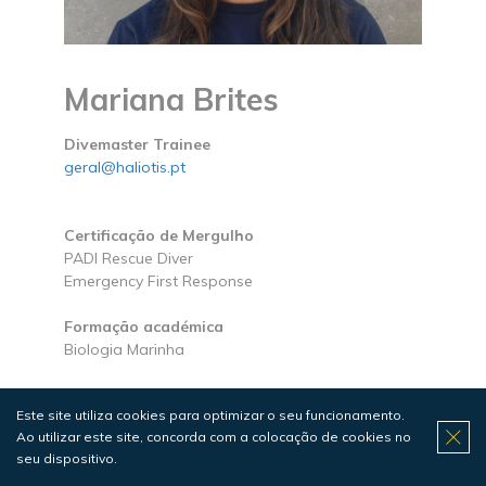
Mariana Brites
Divemaster Trainee
geral@haliotis.pt
Certificação de Mergulho
PADI Rescue Diver
Emergency First Response
Formação académica
Biologia Marinha
Este site utiliza cookies para optimizar o seu funcionamento.
Ao utilizar este site, concorda com a colocação de cookies no
seu dispositivo.