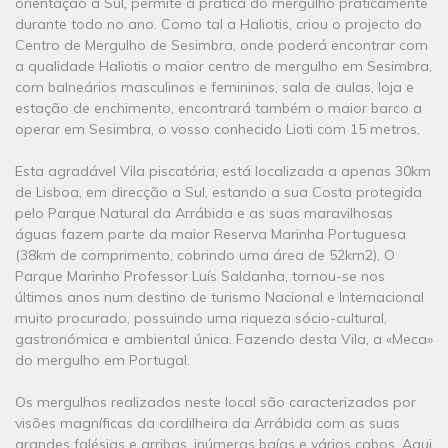
orientação a Sul, permite a prática do mergulho praticamente
durante todo no ano. Como tal a Haliotis, criou o projecto do
Centro de Mergulho de Sesimbra, onde poderá encontrar com
a qualidade Haliotis o maior centro de mergulho em Sesimbra,
com balneários masculinos e femininos, sala de aulas, loja e
estação de enchimento, encontrará também o maior barco a
operar em Sesimbra, o vosso conhecido Lioti com 15 metros.
Esta agradável Vila piscatória, está localizada a apenas 30km
de Lisboa, em direcção a Sul, estando a sua Costa protegida
pelo Parque Natural da Arrábida e as suas maravilhosas
águas fazem parte da maior Reserva Marinha Portuguesa
(38km de comprimento, cobrindo uma área de 52km2), O
Parque Marinho Professor Luís Saldanha, tornou-se nos
últimos anos num destino de turismo Nacional e Internacional
muito procurado, possuindo uma riqueza sócio-cultural,
gastronómica e ambiental única. Fazendo desta Vila, a «Meca»
do mergulho em Portugal.
Os mergulhos realizados neste local são caracterizados por
visões magníficas da cordilheira da Arrábida com as suas
grandes falésias e arribas, inúmeras baías e vários cabos. Aqui