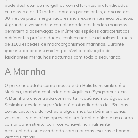
pode desfrutar de mergulhos com diferentes profundidades
entre os 5 e os 10 metros, para os principiantes, e abaixo dos
30 metros para mergulhadores mais experientes e/ou técnicos.
A grande diversidade e complexidade dos fundos marinhos
permitem a observação de inúmeras espécies características
a diferentes profundidades, conhecendo-se actualmente mais
de 1100 espécies de macroorganismos marinhos. Durante
quase todo ano é também possível a realização de
fascinantes mergulhos nocturnos com toda a segurança.​
A Marinha
O peixe adopdato como mascote da Haliotis Sesimbra é a
Marinha, também conhecida por Agulhina (Syngnathus acus).
A Marinha é encontrada com muita frequência nas águas de
Sesimbra desde a superfície até profundidades de 15m, nas
zonas costeiras de rochas e algas, mas também em zonas
vasosas. Esta espécie apresenta um focinho afilao e um corpo
comprido e estreito, com cor variável, normalmente
acastanhado ou esverdeado com manchas escuras e bandas
verticais claras.