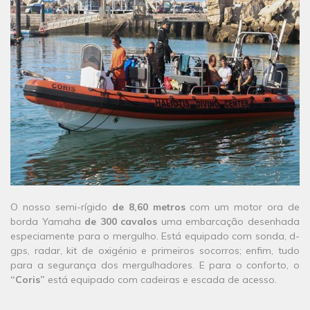
O nosso semi-rígido
de 8,60 metros
com um motor ora de
borda Yamaha
de 300 cavalos
uma embarcação desenhada
especiamente para o mergulho. Está equipado com sonda, d-
gps, radar, kit de oxigénio e primeiros socorros; enfim, tudo
para a segurança dos mergulhadores. E para o conforto, o
“Coris”
está equipado com cadeiras e escada de acesso.