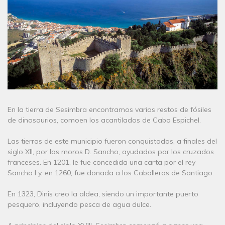
En la tierra de Sesimbra encontramos varios restos de fósiles
de dinosaurios, comoen los acantilados de Cabo Espichel.
Las tierras de este municipio fueron conquistadas, a finales del
siglo XII, por los moros D. Sancho, ayudados por los cruzados
franceses. En 1201, le fue concedida una carta por el rey
Sancho I y, en 1260, fue donada a los Caballeros de Santiago.
En 1323, Dinis creo la aldea, siendo un importante puerto
pesquero, incluyendo pesca de agua dulce.