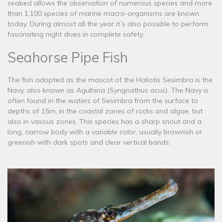
seabed allows the observation of numerous species and more
than 1,100 species of marine macro-organisms are known
today. During almost all the year it´s also possible to perform
fascinating night dives in complete safety.
Seahorse Pipe Fish
The fish adopted as the mascot of the Haliotis Sesimbra is the
Navy, also known as Agulhina (Syngnathus acus). The Navy is
often found in the waters of Sesimbra from the surface to
depths of 15m, in the coastal zones of rocks and algae, but
also in vasous zones. This species has a sharp snout and a
long, narrow body with a variable color, usually brownish or
greenish with dark spots and clear vertical bands.