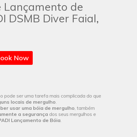
e Lançamento de
I DSMB Diver Faial,
ook Now
ho pode ser uma tarefa mais complicada do que
guns locais de mergulho
.
aber usar uma bóia de mergulho
, também
umente a segurança
dos seus mergulhos e
PADI Lançamento de Bóia
.