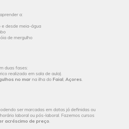
aprender a:
o e desde meia-água
abo
bóia de mergulho
m duas fases:
ico realizado em sala de aula).
gulhos no mar
na ilha do
Faial
,
Açores
.
podendo ser marcadas em datas já definidas ou
horário laboral ou pós-laboral. Fazemos cursos
er acréscimo de preço
.