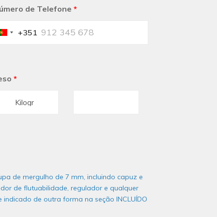
úmero de Telefone
*
+351
Portugal
+351
eso
*
oupa de mergulho de 7 mm, incluindo capuz e
or de flutuabilidade, regulador e qualquer
e indicado de outra forma na seção INCLUÍDO