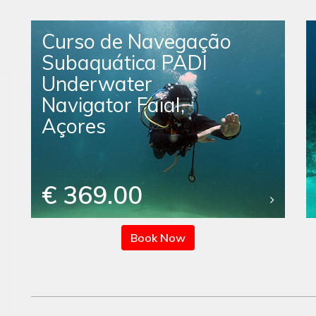
Curso de Navegação
Subaquática PADI
Underwater
Navigator Faial,
Açores
€ 369.00
Book Now