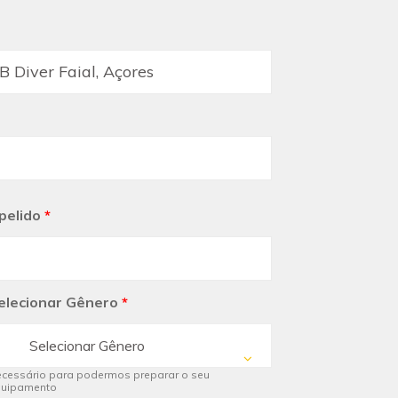
pelido
*
elecionar Gênero
*
Selecionar Gênero
cessário para podermos preparar o seu
quipamento