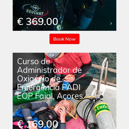
€ 369.00
Book Now
Curso de
Administrador de
Oxigénio de
Emergência PADI
EOP Faial, Açores
€ 169.00