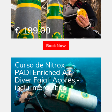
€ 199.00
Book Now
Curso de Nitrox
PADI Enriched Air
Diver Faial, Açores -
inclui mergulhos