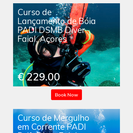
Curso de
Lançamento de Bóia
PADI DSMB Diver
Faial, Açores
€ 229.00
Book Now
Curso de Mergulho
em Corrente PADI