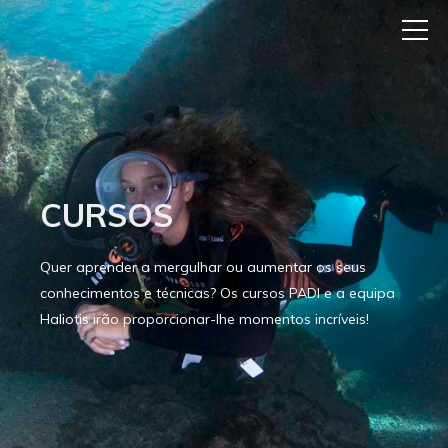
CURSOS
Quer aprender a mergulhar ou aumentar os seus
conhecimentos e técnicas? Os cursos PADI e a equipa
Haliotis irão proporcionar-lhe momentos incríveis!