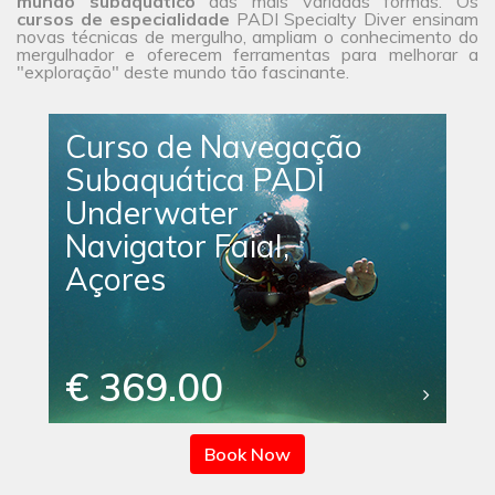
mundo subaquático
das mais variadas formas. Os
cursos de especialidade
PADI Specialty Diver ensinam
novas técnicas de mergulho, ampliam o conhecimento do
mergulhador e oferecem ferramentas para melhorar a
"exploração" deste mundo tão fascinante.
Curso de Navegação
Subaquática PADI
Underwater
Navigator Faial,
Açores
€ 369.00
Book Now