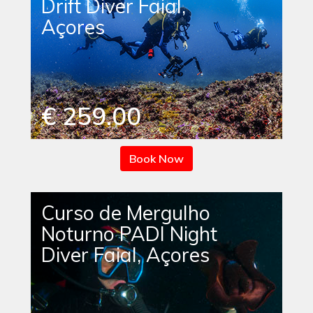
Drift Diver Faial,
Açores
€ 259.00
Book Now
Curso de Mergulho
Noturno PADI Night
Diver Faial, Açores