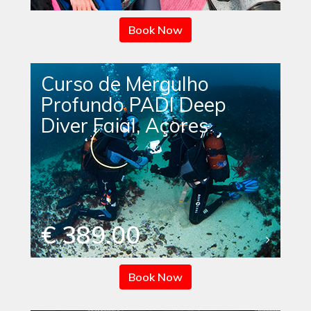
Book Now
Curso de Mergulho
Profundo PADI Deep
Diver Faial, Açores
€ 389.00
Book Now