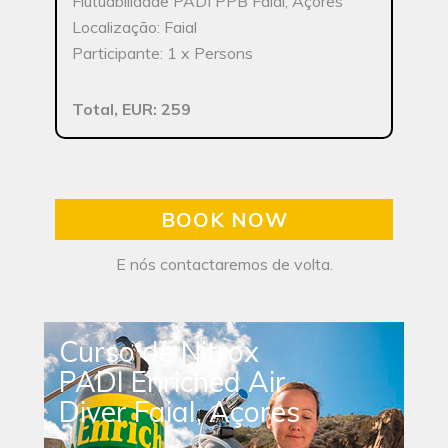
Flutuabilidade PADI PPB Faial, Açores
Localização: Faial
Participante: 1 x Persons
Total, EUR: 259
BOOK NOW
E nós contactaremos de volta.
Curso de Nitrox
PADI Enriched Air
Diver Faial, Açores