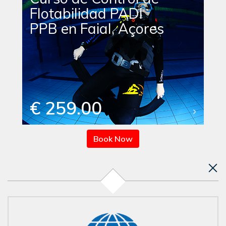
Flotabilidad PADI
PPB en Faial, Açores
€ 259.00
Book Now