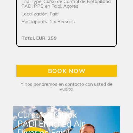
Trip Type: Curso de Control de Flotabilidad
PADI PPB en Faial, Açores
Localización: Faial
Participants: 1 x Persons
Total, EUR: 259
BOOK NOW
Y nos pondremos en contacto con usted de
vuelta.
Curso de Nitrox
PADI Enriched Air
Diver en Faial,