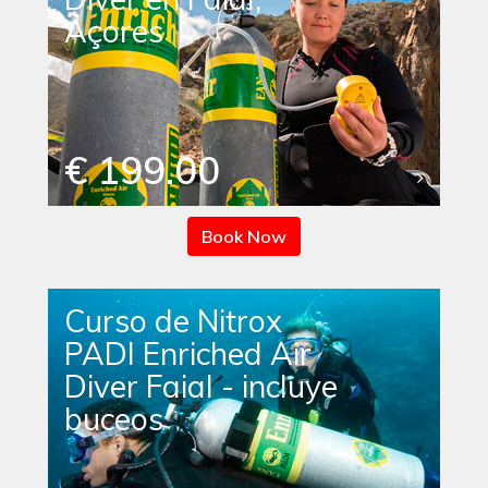
Açores
€ 199.00
Book Now
Curso de Nitrox
PADI Enriched Air
Diver Faial - incluye
buceos