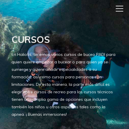
CURSOS
En Haliotis, tenemos varios cursos de buceo PADI para
quien quiere empezar a bucear o para quien ya se
sumerge y quiere añadir especialidades a su
formación, así como cursos para personas con
limitaciones. De esta manera, la parte más difícil es
elegir entre cursos de recreo para los cursos técnicos
tienen una amplia gama de opciones que incluyen
también los niños u otros aspectos tales como la
apnea. ¡ Buenas inmersiones!