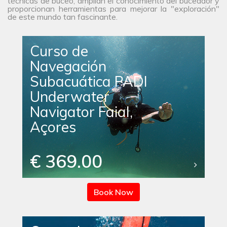
técnicas de buceo, amplían el conocimiento del buceador y
proporcionan herramientas para mejorar la "exploración"
de este mundo tan fascinante.
Curso de
Navegación
Subacuática PADI
Underwater
Navigator Faial,
Açores
€ 369.00
Book Now