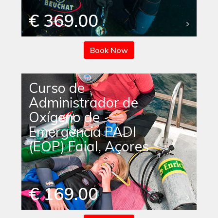
€ 369.00
Book Now
Curso de
Administrador de
Oxígeno de
Emergencia PADI
(EOP) Faial, Açores
€ 169.00