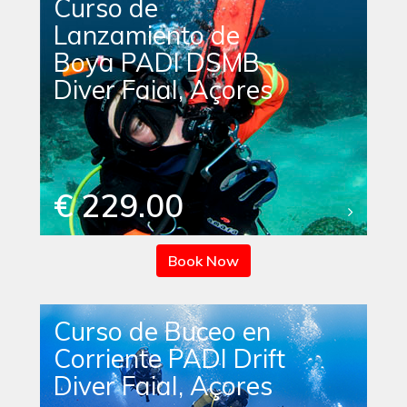
Curso de
Lanzamiento de
Boya PADI DSMB
Diver Faial, Açores
€ 229.00
Book Now
Curso de Buceo en
Corriente PADI Drift
Diver Faial, Açores