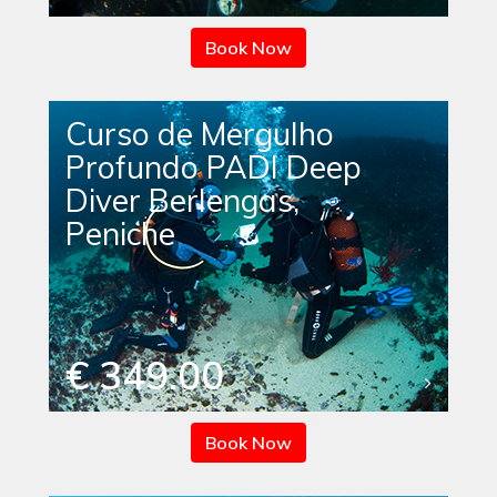
Book Now
Curso de Mergulho
Profundo PADI Deep
Diver Berlengas,
Peniche
€ 349.00
Book Now