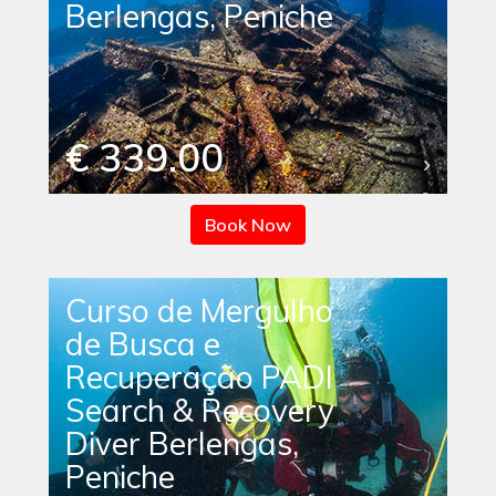
Berlengas, Peniche
€ 339.00
Book Now
Curso de Mergulho
de Busca e
Recuperação PADI
Search & Recovery
Diver Berlengas,
Peniche