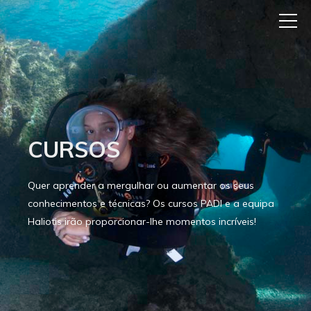
CURSOS
Quer aprender a mergulhar ou aumentar os seus
conhecimentos e técnicas? Os cursos PADI e a equipa
Haliotis irão proporcionar-lhe momentos incríveis!