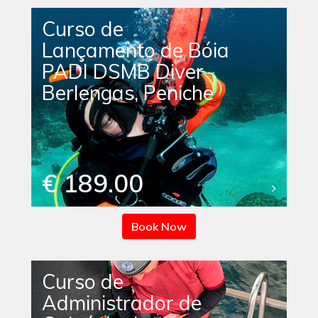
Curso de
Lançamento de Bóia
PADI DSMB Diver
Berlengas, Peniche
€ 189.00
Book Now
Curso de
Administrador de