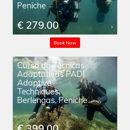
Peniche
€ 279.00
Book Now
Curso de Técnicas
Adaptativas PADI
Adaptive
Techniques,
Berlengas, Peniche
€ 399.00