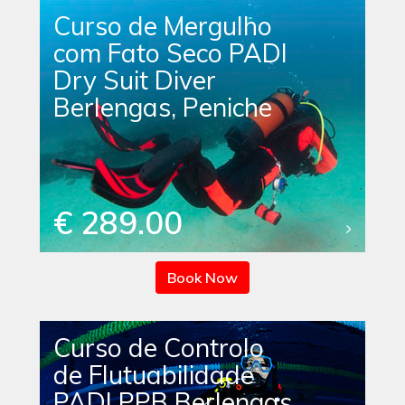
Curso de Mergulho
com Fato Seco PADI
Dry Suit Diver
Berlengas, Peniche
€ 289.00
Book Now
Curso de Controlo
de Flutuabilidade
PADI PPB Berlengas,