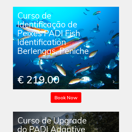
Curso de
Identificação de
Peixes PADI Fish
Identification
Berlengas, Peniche
€ 219.00
Book Now
Curso de Upgrade
do PADI Adaptive