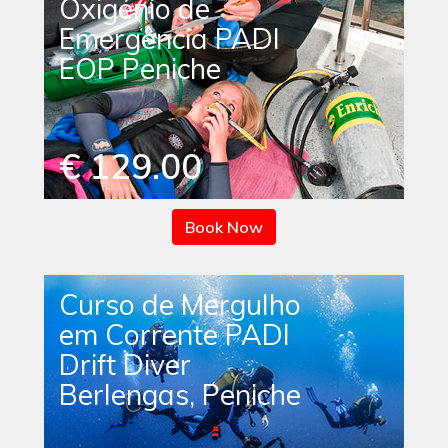
Oxigénio de
Emergência PADI
EOP Peniche
€ 129.00
Book Now
Curso de Mergulho
em Corrente PADI
Drift Diver
Berlengas, Peniche