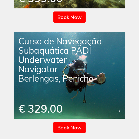
Book Now
Curso de Navegação
Subaquática PADI
Underwater
Navigator
Berlengas, Peniche
€ 329.00
Book Now