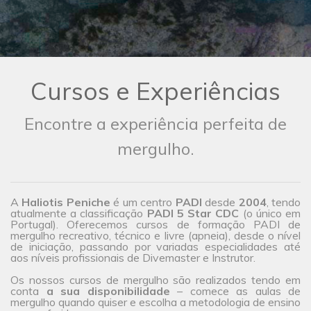
Cursos e Experiências
Encontre a experiência perfeita de
mergulho.
A
Haliotis Peniche
é um centro
PADI
desde
2004
, tendo
atualmente a classificação
PADI 5 Star CDC
(o único em
Portugal). Oferecemos cursos de formação PADI de
mergulho recreativo, técnico e livre (apneia), desde o nível
de iniciação, passando por variadas especialidades até
aos níveis profissionais de Divemaster e Instrutor.
Os nossos cursos de mergulho são realizados tendo em
conta
a sua disponibilidade
– comece as aulas de
mergulho quando quiser e escolha a metodologia de ensino