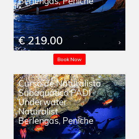
Berlengas, Peniche
€ 219.00
Book Now
Curso de Naturalista
Subaquático PADI
Underwater
Naturalist
Berlengas, Peniche