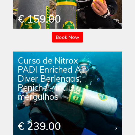
€ 159.00
Book Now
Curso de Nitrox
PADI Enriched Air
Diver Berlengas,
Peniche - inclui
mergulhos
€ 239.00