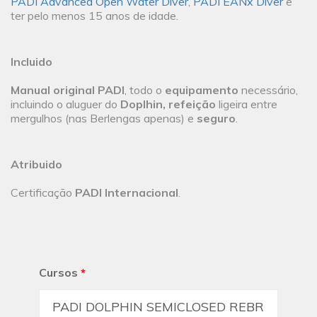
PADI Advanced Open Water Diver
,
PADI EANx Diver
e
ter pelo menos 15 anos de idade.
Incluido
Manual original PADI
, todo o
equipamento
necessário,
incluindo o aluguer do
Doplhin, refeição
ligeira entre
mergulhos (nas Berlengas apenas) e
seguro
.
Atribuido
Certificação
PADI Internacional
.
Cursos
*