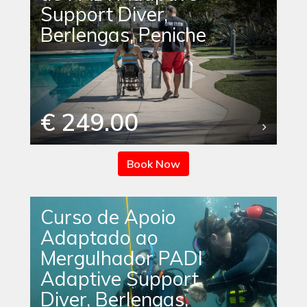
Support Diver,
Berlengas, Peniche
€ 249.00
Book Now
Curso de Apoio
Adaptado ao
Mergulhador PADI
Adaptive Support
Diver, Berlengas,