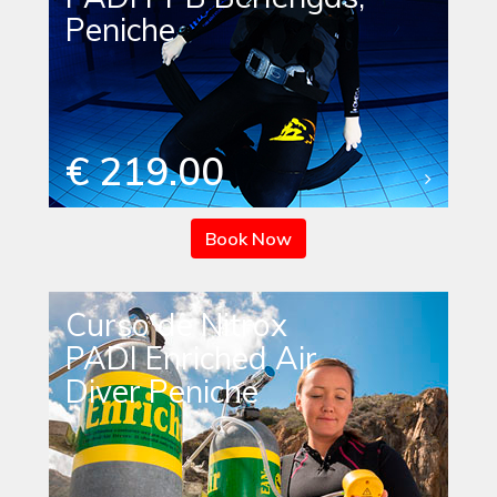
Peniche
€ 219.00
Book Now
Curso de Nitrox
PADI Enriched Air
Diver Peniche