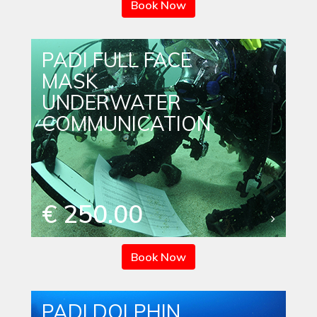
Book Now
PADI FULL FACE
MASK
UNDERWATER
COMMUNICATION
€ 250.00
Book Now
PADI DOLPHIN