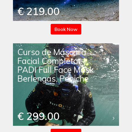
€ 219.00
Book Now
Curso de Máscara
Facial Completa
PADI Full Face Mask
Berlengas, Peniche
€ 299.00