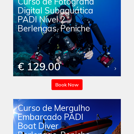
Curso de Fotografia
Digital Subaquática
PADI Nível 2
Berlengas, Peniche
€ 129.00
Book Now
Curso de Mergulho
Embarcado PADI
Boat Diver