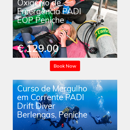
Oxigénio de
Emergência PADI
EOP Peniche
€ 129.00
Book Now
Curso de Mergulho
em Corrente PADI
Drift Diver
Berlengas, Peniche