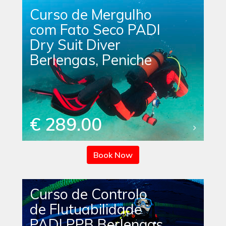
Curso de Mergulho
com Fato Seco PADI
Dry Suit Diver
Berlengas, Peniche
€ 289.00
Book Now
Curso de Controlo
de Flutuabilidade
PADI PPB Berlengas,