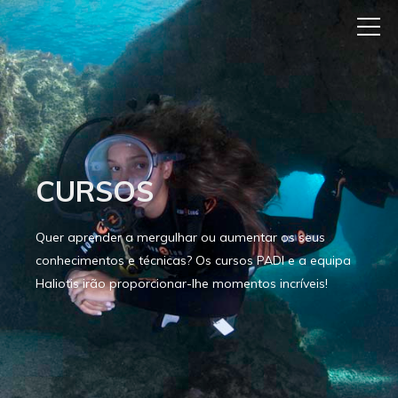
CURSOS
Quer aprender a mergulhar ou aumentar os seus
conhecimentos e técnicas? Os cursos PADI e a equipa
Haliotis irão proporcionar-lhe momentos incríveis!