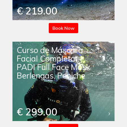
€ 219.00
Book Now
Curso de Máscara
Facial Completa
PADI Full Face Mask
Berlengas, Peniche
€ 299.00