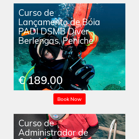
Curso de
Lançamento de Bóia
PADI DSMB Diver
Berlengas, Peniche
€ 189.00
Book Now
Curso de
Administrador de