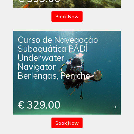
Book Now
Curso de Navegação
Subaquática PADI
Underwater
Navigator
Berlengas, Peniche
€ 329.00
Book Now