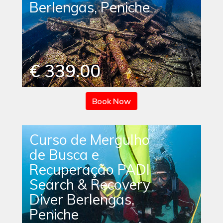
Berlengas, Peniche
€ 339.00
Book Now
Curso de Mergulho
de Busca e
Recuperação PADI
Search & Recovery
Diver Berlengas,
Peniche