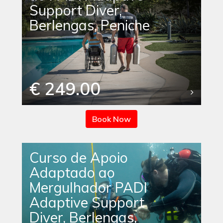
Support Diver,
Berlengas, Peniche
€ 249.00
Book Now
Curso de Apoio
Adaptado ao
Mergulhador PADI
Adaptive Support
Diver, Berlengas,