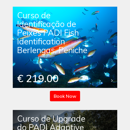
Curso de
Identificação de
Peixes PADI Fish
Identification
Berlengas, Peniche
€ 219.00
Book Now
Curso de Upgrade
do PADI Adaptive