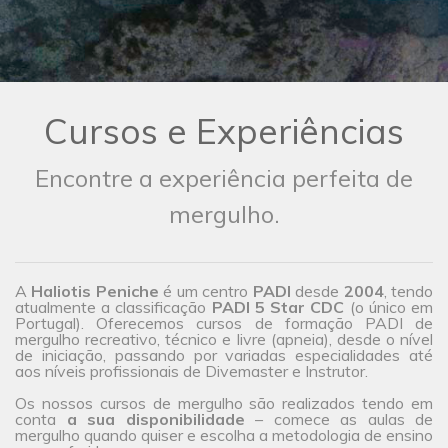
Cursos e Experiências
Encontre a experiência perfeita de
mergulho.
A
Haliotis Peniche
é um centro
PADI
desde
2004
, tendo
atualmente a classificação
PADI 5 Star CDC
(o único em
Portugal). Oferecemos cursos de formação PADI de
mergulho recreativo, técnico e livre (apneia), desde o nível
de iniciação, passando por variadas especialidades até
aos níveis profissionais de Divemaster e Instrutor.
Os nossos cursos de mergulho são realizados tendo em
conta
a sua disponibilidade
– comece as aulas de
mergulho quando quiser e escolha a metodologia de ensino