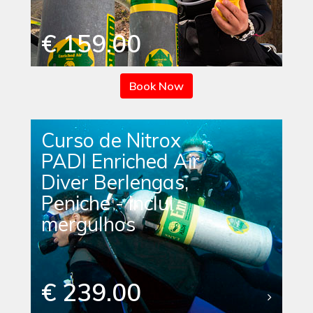
€ 159.00
Book Now
Curso de Nitrox
PADI Enriched Air
Diver Berlengas,
Peniche - inclui
mergulhos
€ 239.00