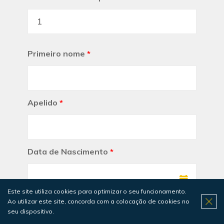
Primeiro nome
*
Apelido
*
Data de Nascimento
*
Este site utiliza cookies para optimizar o seu funcionamento.
Necessária para validar a idade mínima para este curso
Ao utilizar este site, concorda com a colocação de cookies no
Selecionar Gênero
*
seu dispositivo.