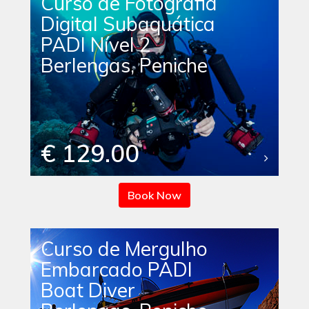
Curso de Fotografia
Digital Subaquática
PADI Nível 2
Berlengas, Peniche
€ 129.00
Book Now
Curso de Mergulho
Embarcado PADI
Boat Diver