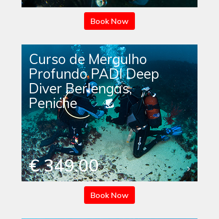
Book Now
Curso de Mergulho
Profundo PADI Deep
Diver Berlengas,
Peniche
€ 349.00
Book Now