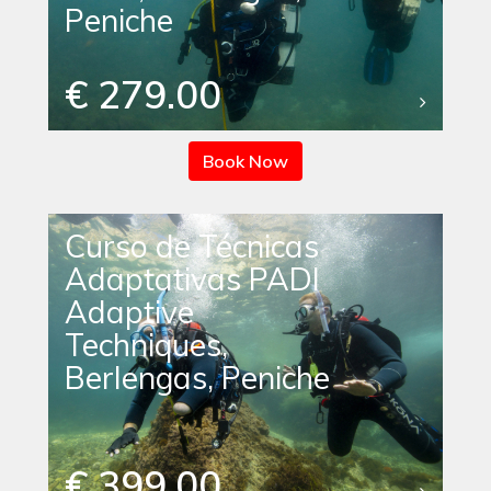
Peniche
€ 279.00
Book Now
Curso de Técnicas
Adaptativas PADI
Adaptive
Techniques,
Berlengas, Peniche
€ 399.00