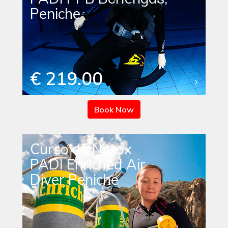
Peniche
€ 219.00
Book Now
Curso de Nitrox
PADI Enriched Air
Diver Peniche