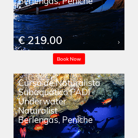
Berlengas, Peniche
€ 219.00
Book Now
Curso de Naturalista
Subaquático PADI
Underwater
Naturalist
Berlengas, Peniche